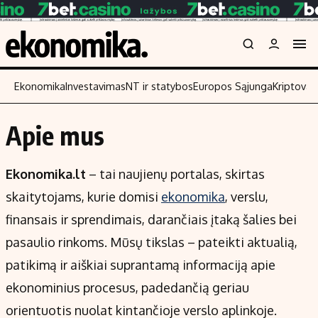
Ekonomika
Investavimas
NT ir statybos
Europos Sąjunga
Kriptoval
Apie mus
Turinys
Skaitykite
Naujienos
Finansai
Ekonomika.lt
– tai naujienų portalas, skirtas
Aplinka
Įmonės
skaitytojams, kurie domisi
ekonomika
, verslu,
Verslas
Žemės ūkis
finansais ir sprendimais, darančiais įtaką šalies bei
Energetika
Technologijos
pasaulio rinkoms. Mūsų tikslas – pateikti aktualią,
Ekonomika
Laisvalaikis
patikimą ir aiškiai suprantamą informaciją apie
Politika
ekonominius procesus, padedančią geriau
NT ir statybos
orientuotis nuolat kintančioje verslo aplinkoje.