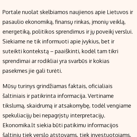
Portale nuolat skelbiamos naujienos apie Lietuvos ir
Populiarios temos
Titulinis
pasaulio ekonomiką, finansų rinkas, įmonių veiklą,
Investavimas
Nedarbo išmokos skaičiuoklė
energetiką, politikos sprendimus ir jų poveikį verslui.
Akcijų rinka
Indėliai
Siekiame ne tik informuoti apie įvykius, bet ir
Saulės elektrinės
Indėlių skaičiuoklė
suteikti kontekstą – paaiškinti, kodėl tam tikri
Kriptovaliutos
Būsto finansai
sprendimai ar rodikliai yra svarbūs ir kokias
Infliacija
Įdomios naujienos
pasekmes jie gali turėti.
Migracija
Mūsų turinys grindžiamas faktais, oficialiais
Redakcija
šaltiniais ir patikrinta informacija. Vertiname
Apie mus
tikslumą, skaidrumą ir atsakomybę, todėl vengiame
Redakcijos politika
spekuliacijų bei nepagrįstų interpretacijų.
Privatumo politika
Ekonomika.lt siekia būti patikimu informacijos
Turinio žymėjimo taisyklės
šaltiniu tiek verslo atstovams, tiek investuotojams,