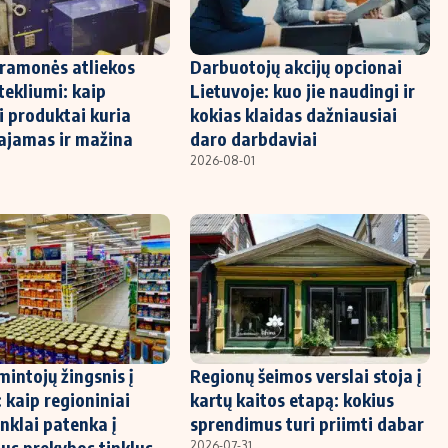
ramonės atliekos
Darbuotojų akcijų opcionai
tekliumi: kaip
Lietuvoje: kuo jie naudingi ir
i produktai kuria
kokias klaidas dažniausiai
ajamas ir mažina
daro darbdaviai
2026-08-01
intojų žingsnis į
Regionų šeimos verslai stoja į
 kaip regioniniai
kartų kaitos etapą: kokius
nklai patenka į
sprendimus turi priimti dabar
ius prekybos tinklus
2026-07-31