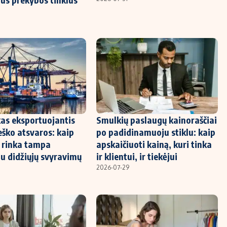
kas eksportuojantis
Smulkių paslaugų kainoraščiai
eško atsvaros: kaip
po padidinamuoju stiklu: kaip
 rinka tampa
apskaičiuoti kainą, kuri tinka
u didžiųjų svyravimų
ir klientui, ir tiekėjui
2026-07-29