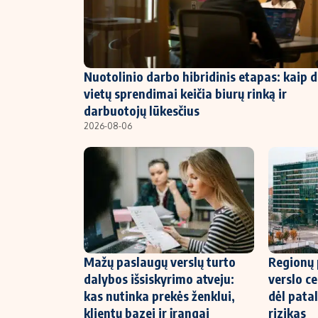
NT ir statybos
Nuotolinio darbo hibridinis etapas: kaip 
vietų sprendimai keičia biurų rinką ir
darbuotojų lūkesčius
2026-08-06
Mažų paslaugų verslų turto
Regionų 
dalybos išsiskyrimo atveju:
verslo ce
kas nutinka prekės ženklui,
dėl patal
klientų bazei ir įrangai
rizikas