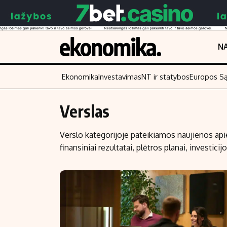
NA
Ekonomika
Investavimas
NT ir statybos
Europos S
Verslas
Turinys
Skaitykite
Verslo kategorijoje pateikiamos naujienos apie
Naujienos
Finansai
finansiniai rezultatai, plėtros planai, investicijo
Aplinka
Įmonės
Verslas
Žemės ūkis
Energetika
Technologijos
Ekonomika
Laisvalaikis
Politika