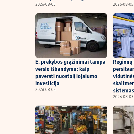
2026-08-05
2026-08-05
E. prekybos grąžinimai tampa
Regionų 
verslo išbandymu: kaip
persitva
paversti nuostolį lojalumo
vidutinė
investicija
skaitme
sistemas
2026-08-04
2026-08-03