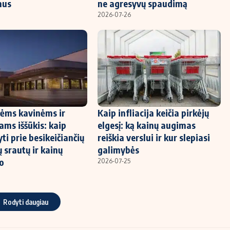
mus
ne agresyvų spaudimą
2026-07-26
ėms kavinėms ir
Kaip infliacija keičia pirkėjų
ams iššūkis: kaip
elgesį: ką kainų augimas
yti prie besikeičiančių
reiškia verslui ir kur slepiasi
 srautų ir kainų
galimybės
o
2026-07-25
Rodyti daugiau