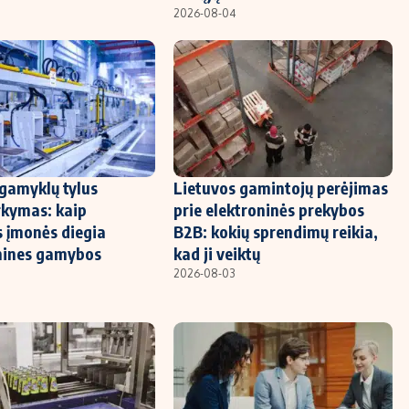
2026-08-04
gamyklų tylus
Lietuvos gamintojų perėjimas
rkymas: kaip
prie elektroninės prekybos
s įmonės diegia
B2B: kokių sprendimų reikia,
nines gamybos
kad ji veiktų
2026-08-03