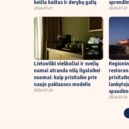
keičia kaštus ir derybų galią
sprendi
2026-07-27
2026-07-27
Lietuviški viešbučiai ir svečių
Regionin
namai atranda nišą ilgalaikei
restoran
nuomai: kaip prisitaiko prie
prisitaik
naujo paklausos modelio
lankytojų
spaudim
2026-07-26
2026-07-25