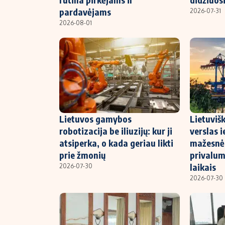
pardavėjams
2026-07-31
2026-08-01
Lietuvos gamybos
Lietuviš
robotizacija be iliuzijų: kur ji
verslas i
atsiperka, o kada geriau likti
mažesnė
prie žmonių
privalum
laikais
2026-07-30
2026-07-30