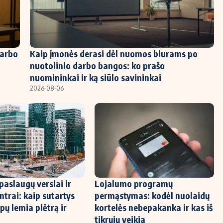
darbo
Kaip įmonės derasi dėl nuomos biurams po
nuotolinio darbo bangos: ko prašo
nuomininkai ir ką siūlo savininkai
2026-08-06
paslaugų verslai ir
Lojalumo programų
ntrai: kaip sutartys
permąstymas: kodėl nuolaidų
pų lemia plėtrą ir
kortelės nebepakanka ir kas iš
tikrųjų veikia