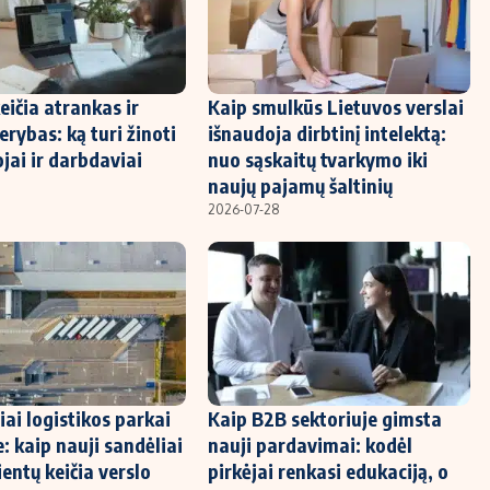
eičia atrankas ir
Kaip smulkūs Lietuvos verslai
erybas: ką turi žinoti
išnaudoja dirbtinį intelektą:
jai ir darbdaviai
nuo sąskaitų tvarkymo iki
naujų pajamų šaltinių
2026-07-28
iai logistikos parkai
Kaip B2B sektoriuje gimsta
: kaip nauji sandėliai
nauji pardavimai: kodėl
ientų keičia verslo
pirkėjai renkasi edukaciją, o