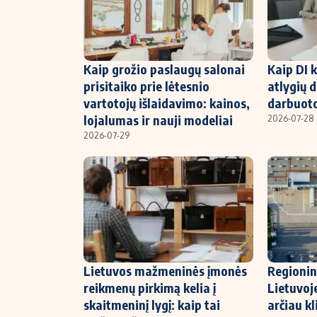
Kaip grožio paslaugų salonai
Kaip DI k
prisitaiko prie lėtesnio
atlygių d
vartotojų išlaidavimo: kainos,
darbuoto
lojalumas ir nauji modeliai
2026-07-28
2026-07-29
Lietuvos mažmeninės įmonės
Regionin
reikmenų pirkimą kelia į
Lietuvoje
skaitmeninį lygį: kaip tai
arčiau kl