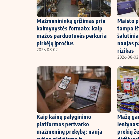
Mažmenininkų grįžimas prie
Maisto p
kaimynystės formato: kaip
tampa iš
mažos parduotuvės perkuria
šalutinia
pirkėjų įpročius
naujas p
rizikas
2026-08-02
2026-08-02
Kaip kainų palyginimo
Mažų gam
platformos pertvarko
lentynas:
mažmeninę prekybą: nauja
prekių že
rutina pirkėjams ir
didžiuos