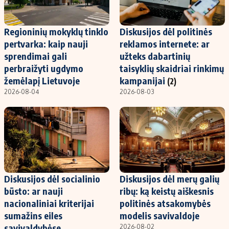
Regioninių mokyklų tinklo
Diskusijos dėl politinės
pertvarka: kaip nauji
reklamos internete: ar
sprendimai gali
užteks dabartinių
perbraižyti ugdymo
taisyklių skaidriai rinkimų
žemėlapį Lietuvoje
kampanijai
(2)
2026-08-04
2026-08-03
Diskusijos dėl socialinio
Diskusijos dėl merų galių
būsto: ar nauji
ribų: ką keistų aiškesnis
nacionaliniai kriterijai
politinės atsakomybės
sumažins eiles
modelis savivaldoje
savivaldybėse
2026-08-02