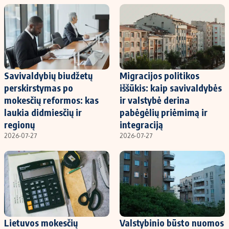
Savivaldybių biudžetų
Migracijos politikos
perskirstymas po
iššūkis: kaip savivaldybės
mokesčių reformos: kas
ir valstybė derina
laukia didmiesčių ir
pabėgėlių priėmimą ir
regionų
integraciją
2026-07-27
2026-07-27
Lietuvos mokesčių
Valstybinio būsto nuomos