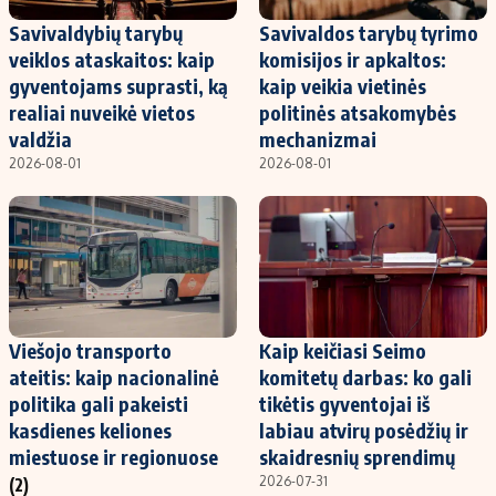
Savivaldybių tarybų
Savivaldos tarybų tyrimo
veiklos ataskaitos: kaip
komisijos ir apkaltos:
gyventojams suprasti, ką
kaip veikia vietinės
realiai nuveikė vietos
politinės atsakomybės
valdžia
mechanizmai
2026-08-01
2026-08-01
Viešojo transporto
Kaip keičiasi Seimo
ateitis: kaip nacionalinė
komitetų darbas: ko gali
politika gali pakeisti
tikėtis gyventojai iš
kasdienes keliones
labiau atvirų posėdžių ir
miestuose ir regionuose
skaidresnių sprendimų
2026-07-31
(2)