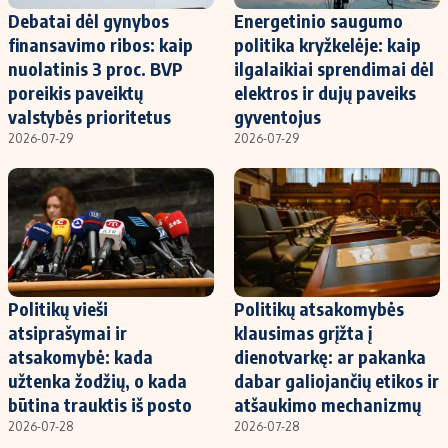
Debatai dėl gynybos
Energetinio saugumo
finansavimo ribos: kaip
politika kryžkelėje: kaip
nuolatinis 3 proc. BVP
ilgalaikiai sprendimai dėl
poreikis paveiktų
elektros ir dujų paveiks
valstybės prioritetus
gyventojus
2026-07-29
2026-07-29
Politikų vieši
Politikų atsakomybės
atsiprašymai ir
klausimas grįžta į
atsakomybė: kada
dienotvarkę: ar pakanka
užtenka žodžių, o kada
dabar galiojančių etikos ir
būtina trauktis iš posto
atšaukimo mechanizmų
2026-07-28
2026-07-28