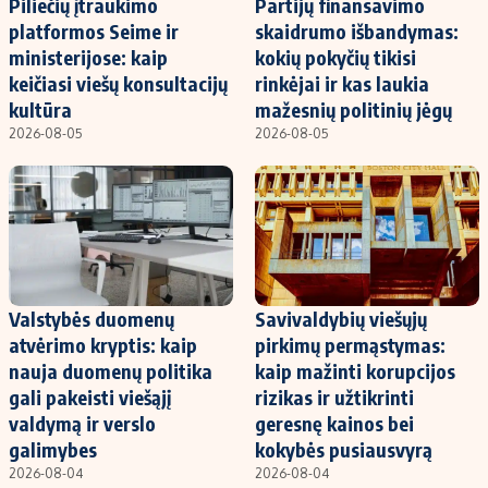
Piliečių įtraukimo
Partijų finansavimo
Kontaktai
platformos Seime ir
skaidrumo išbandymas:
Regionų naujienos
ministerijose: kaip
kokių pokyčių tikisi
Indėlių palūkanos
keičiasi viešų konsultacijų
rinkėjai ir kas laukia
kultūra
mažesnių politinių jėgų
2026-08-05
2026-08-05
Valstybės duomenų
Savivaldybių viešųjų
atvėrimo kryptis: kaip
pirkimų permąstymas:
nauja duomenų politika
kaip mažinti korupcijos
gali pakeisti viešąjį
rizikas ir užtikrinti
valdymą ir verslo
geresnę kainos bei
galimybes
kokybės pusiausvyrą
2026-08-04
2026-08-04