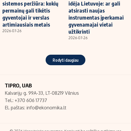
sistemos peržiūra: kokių
idėja Lietuvoje: ar gali
permainų gali tikėtis
atsirasti naujas
gyventojai ir verslas
instrumentas įperkamai
artimiausiais metais
gyvenamajai vietai
užtikrinti
2026-07-26
2026-07-26
Rodyti daugiau
TIPRO, UAB
Kalvarijų g. 99A-33, LT-08219 Vilnius
Tel.: +370 606 17737
El. paštas:
info@ekonomika.lt