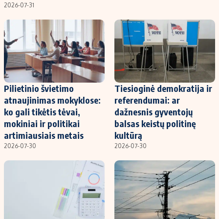
2026-07-31
Pilietinio švietimo
Tiesioginė demokratija ir
atnaujinimas mokyklose:
referendumai: ar
ko gali tikėtis tėvai,
dažnesnis gyventojų
mokiniai ir politikai
balsas keistų politinę
artimiausiais metais
kultūrą
2026-07-30
2026-07-30