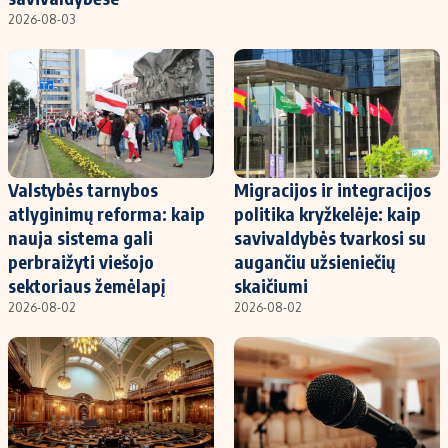
2026-08-03
Valstybės tarnybos
Migracijos ir integracijos
atlyginimų reforma: kaip
politika kryžkelėje: kaip
nauja sistema gali
savivaldybės tvarkosi su
perbraižyti viešojo
augančiu užsieniečių
sektoriaus žemėlapį
skaičiumi
2026-08-02
2026-08-02