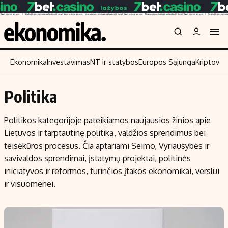
Ekonomika
Investavimas
NT ir statybos
Europos Sąjunga
Kriptoval
Politika
Turinys
Skaitykite
Politikos kategorijoje pateikiamos naujausios žinios apie
Naujienos
Finansai
Lietuvos ir tarptautinę politiką, valdžios sprendimus bei
Aplinka
Įmonės
teisėkūros procesus. Čia aptariami Seimo, Vyriausybės ir
Verslas
Žemės ūkis
savivaldos sprendimai, įstatymų projektai, politinės
Energetika
Technologijos
iniciatyvos ir reformos, turinčios įtakos ekonomikai, verslui
ir visuomenei.
Ekonomika
Laisvalaikis
Politika
NT ir statybos