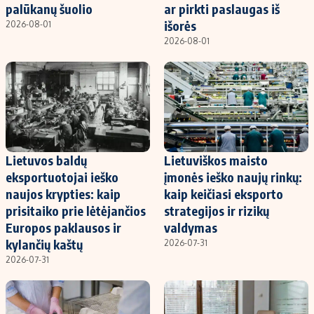
palūkanų šuolio
ar pirkti paslaugas iš
išorės
2026-08-01
2026-08-01
Lietuvos baldų
Lietuviškos maisto
eksportuotojai ieško
įmonės ieško naujų rinkų:
naujos krypties: kaip
kaip keičiasi eksporto
prisitaiko prie lėtėjančios
strategijos ir rizikų
Europos paklausos ir
valdymas
kylančių kaštų
2026-07-31
2026-07-31