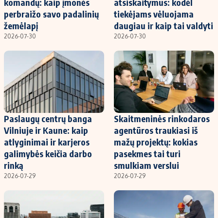
komandų: kaip įmonės
atsiskaitymus: kodėl
perbraižo savo padalinių
tiekėjams vėluojama
žemėlapį
daugiau ir kaip tai valdyti
2026-07-30
2026-07-30
Paslaugų centrų banga
Skaitmeninės rinkodaros
Vilniuje ir Kaune: kaip
agentūros traukiasi iš
atlyginimai ir karjeros
mažų projektų: kokias
galimybės keičia darbo
pasekmes tai turi
rinką
smulkiam verslui
2026-07-29
2026-07-29