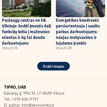
Paslaugų centras ne tik
Energetikos bendrovės
Vilniuje: kodėl įmonės dalį
persiorientuoja į saulės
funkcijų kelia į mažesnius
parkus darbuotojams:
miestus ir ką tai duoda
naujas motyvavimo ir
darbuotojams
lojalumo įrankis
2026-07-29
2026-07-28
Rodyti daugiau
TIPRO, UAB
Kalvarijų g. 99A-33, LT-08219 Vilnius
Tel.: +370 606 17737
El. paštas:
info@ekonomika.lt