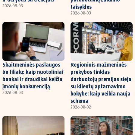
taisykles
2026-08-03
2026-08-03
Skaitmeninės paslaugos
Regioninis mažmeninės
be filialų: kaip nuotoliniai
prekybos tinklas
bankai ir draudikai keičia
darbuotojų premijas sieja
įmonių konkurenciją
su klientų aptarnavimo
kokybe: kaip veikia nauja
2026-08-03
schema
2026-08-02