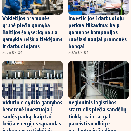
Vokietijos pramonės
Investicijos į darbuotojų
grupė plečia gamybą
perkvalifikavimą: kaip
Baltijos šalyse: ką nauja
gamybos kompanijos
gamykla reiškia tiekėjams
ruošiasi naujai pramonės
ir darbuotojams
bangai
2026-08-04
2026-08-04
Vidutinio dydžio gamybos
Regioninis logistikos
bendrovė investuoja į
startuolis plečia sandėlių
saulės parką: kaip tai
tinklą: kaip tai gali
keičia energijos sąnaudas
pakeisti smulkių e.
ir derybas su tiekėjais
parduotuvių žaidimo