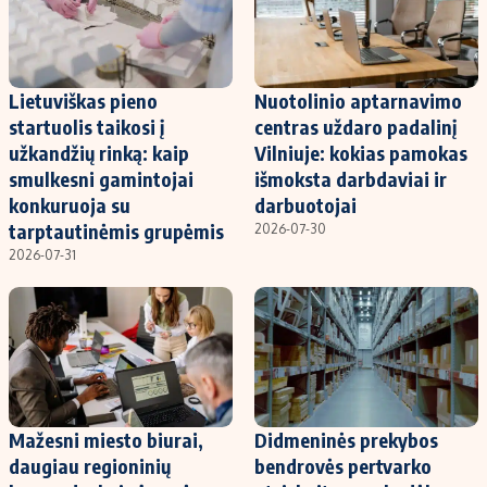
Lietuviškas pieno
Nuotolinio aptarnavimo
startuolis taikosi į
centras uždaro padalinį
užkandžių rinką: kaip
Vilniuje: kokias pamokas
smulkesni gamintojai
išmoksta darbdaviai ir
konkuruoja su
darbuotojai
tarptautinėmis grupėmis
2026-07-30
2026-07-31
Mažesni miesto biurai,
Didmeninės prekybos
daugiau regioninių
bendrovės pertvarko