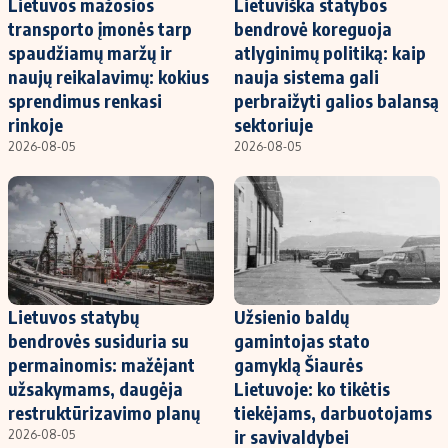
Lietuvos mažosios
Lietuviška statybos
Kontaktai
transporto įmonės tarp
bendrovė koreguoja
Regionų naujienos
spaudžiamų maržų ir
atlyginimų politiką: kaip
Indėlių palūkanos
naujų reikalavimų: kokius
nauja sistema gali
sprendimus renkasi
perbraižyti galios balansą
rinkoje
sektoriuje
2026-08-05
2026-08-05
Lietuvos statybų
Užsienio baldų
bendrovės susiduria su
gamintojas stato
permainomis: mažėjant
gamyklą Šiaurės
užsakymams, daugėja
Lietuvoje: ko tikėtis
restruktūrizavimo planų
tiekėjams, darbuotojams
ir savivaldybei
2026-08-05