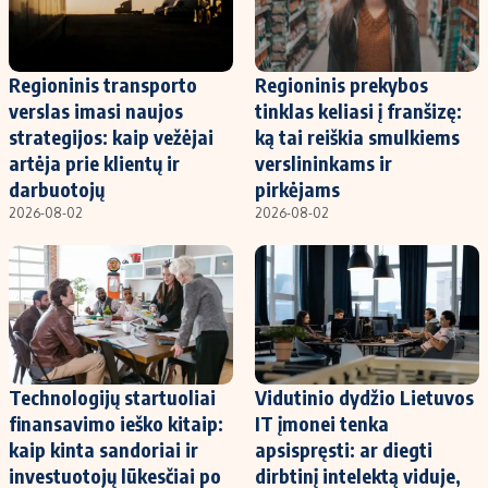
Regioninis transporto
Regioninis prekybos
verslas imasi naujos
tinklas keliasi į franšizę:
strategijos: kaip vežėjai
ką tai reiškia smulkiems
artėja prie klientų ir
verslininkams ir
darbuotojų
pirkėjams
2026-08-02
2026-08-02
Technologijų startuoliai
Vidutinio dydžio Lietuvos
finansavimo ieško kitaip:
IT įmonei tenka
kaip kinta sandoriai ir
apsispręsti: ar diegti
investuotojų lūkesčiai po
dirbtinį intelektą viduje,