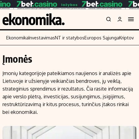
Ekonomika
Investavimas
NT ir statybos
Europos Sąjunga
Kriptoval
Įmonės
Turinys
Skaitykite
Įmonių kategorijoje pateikiamos naujienos ir analizės apie
Naujienos
Finansai
Lietuvoje ir užsienyje veikiančias bendroves, jų veiklą,
Aplinka
Įmonės
strateginius sprendimus ir rezultatus. Čia rasite informaciją
Verslas
Žemės ūkis
apie verslo plėtrą, investicijas, susijungimus, įsigijimus,
Energetika
Technologijos
restruktūrizavimą ir kitus procesus, turinčius įtakos rinkai
bei ekonomikai.
Ekonomika
Laisvalaikis
Politika
NT ir statybos