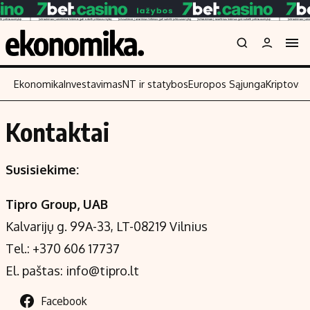
Ekonomika
Investavimas
NT ir statybos
Europos Sąjunga
Kriptoval
Kontaktai
Turinys
Skaitykite
Naujienos
Finansai
Susisiekime:
Aplinka
Įmonės
Tipro Group, UAB
Verslas
Žemės ūkis
Kalvarijų g. 99A-33, LT-08219 Vilnius
Energetika
Technologijos
Tel.: +370 606 17737
Ekonomika
Laisvalaikis
El. paštas:
info@tipro.lt
Politika
NT ir statybos
Facebook