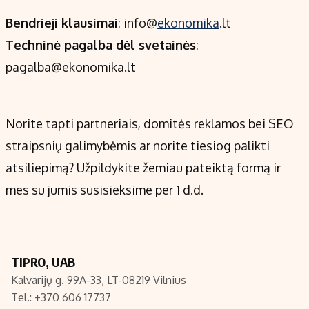
Bendrieji klausimai
: info@
ekonomika
.lt
Populiarios temos
Titulinis
Techninė pagalba dėl svetainės
:
Investavimas
Nedarbo išmokos skaičiuoklė
pagalba@ekonomika.lt
Akcijų rinka
Indėliai
Saulės elektrinės
Indėlių skaičiuoklė
Kriptovaliutos
Būsto finansai
Norite tapti partneriais, domitės reklamos bei SEO
Infliacija
Įdomios naujienos
straipsnių galimybėmis ar norite tiesiog palikti
Migracija
atsiliepimą? Užpildykite žemiau pateiktą formą ir
mes su jumis susisieksime per 1 d.d.
Redakcija
Apie mus
Redakcijos politika
TIPRO, UAB
Privatumo politika
Kalvarijų g. 99A-33, LT-08219 Vilnius
Turinio žymėjimo taisyklės
Tel.: +370 606 17737