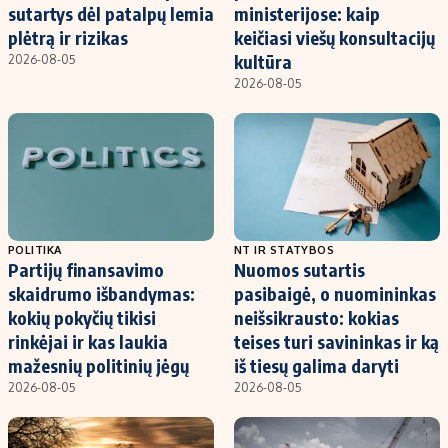
sutartys dėl patalpų lemia
ministerijose: kaip
plėtrą ir rizikas
keičiasi viešų konsultacijų
kultūra
2026-08-05
2026-08-05
POLITIKA
NT IR STATYBOS
Partijų finansavimo
Nuomos sutartis
skaidrumo išbandymas:
pasibaigė, o nuomininkas
kokių pokyčių tikisi
neišsikrausto: kokias
rinkėjai ir kas laukia
teises turi savininkas ir ką
mažesnių politinių jėgų
iš tiesų galima daryti
2026-08-05
2026-08-05