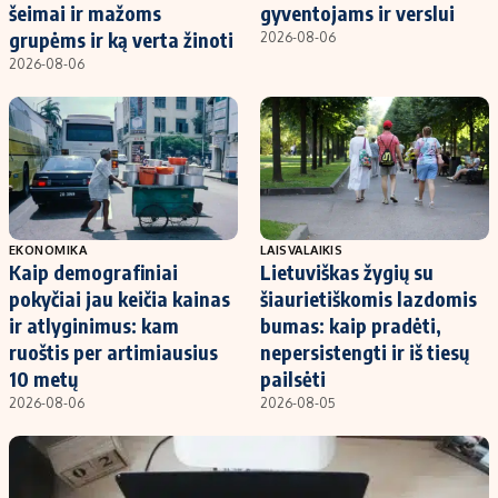
Kontaktai
šeimai ir mažoms
gyventojams ir verslui
grupėms ir ką verta žinoti
2026-08-06
Regionų naujienos
2026-08-06
Indėlių palūkanos
EKONOMIKA
LAISVALAIKIS
Kaip demografiniai
Lietuviškas žygių su
pokyčiai jau keičia kainas
šiaurietiškomis lazdomis
ir atlyginimus: kam
bumas: kaip pradėti,
ruoštis per artimiausius
nepersistengti ir iš tiesų
10 metų
pailsėti
2026-08-06
2026-08-05