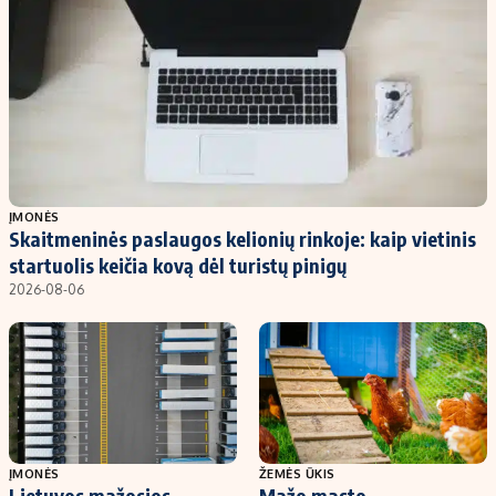
ĮMONĖS
Skaitmeninės paslaugos kelionių rinkoje: kaip vietinis
startuolis keičia kovą dėl turistų pinigų
2026-08-06
ĮMONĖS
ŽEMĖS ŪKIS
Lietuvos mažosios
Mažo masto