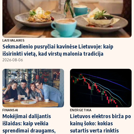
Populiarios temos
Titulinis
Investavimas
Nedarbo išmokos skaičiuoklė
Akcijų rinka
Indėliai
LAISVALAIKIS
Saulės elektrinės
Indėlių skaičiuoklė
Sekmadienio pusryčiai kavinėse Lietuvoje: kaip
Kriptovaliutos
Būsto finansai
išsirinkti vietą, kad virstų malonia tradicija
Infliacija
Įdomios naujienos
2026-08-06
Migracija
Redakcija
Apie mus
Redakcijos politika
FINANSAI
ENERGETIKA
Mokėjimai dalijantis
Lietuvos elektros birža po
Privatumo politika
išlaidas: kaip veikia
kainų šoko: kokias
Turinio žymėjimo taisyklės
sprendimai draugams,
sutartis verta rinktis