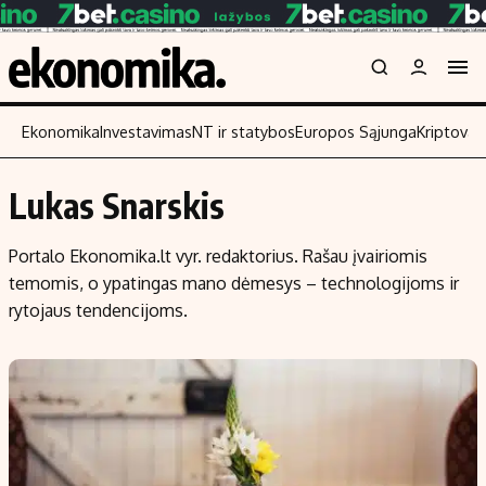
Ekonomika
Investavimas
NT ir statybos
Europos Sąjunga
Kriptoval
Lukas Snarskis
Turinys
Skaitykite
Portalo Ekonomika.lt vyr. redaktorius. Rašau įvairiomis
Naujienos
Finansai
temomis, o ypatingas mano dėmesys – technologijoms ir
Aplinka
Įmonės
rytojaus tendencijoms.
Verslas
Žemės ūkis
Energetika
Technologijos
Ekonomika
Laisvalaikis
Politika
NT ir statybos