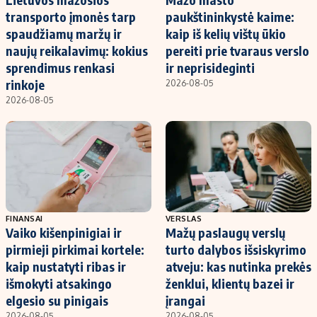
transporto įmonės tarp
paukštininkystė kaime:
spaudžiamų maržų ir
kaip iš kelių vištų ūkio
naujų reikalavimų: kokius
pereiti prie tvaraus verslo
sprendimus renkasi
ir neprisideginti
rinkoje
2026-08-05
2026-08-05
FINANSAI
VERSLAS
Vaiko kišenpinigiai ir
Mažų paslaugų verslų
pirmieji pirkimai kortele:
turto dalybos išsiskyrimo
kaip nustatyti ribas ir
atveju: kas nutinka prekės
išmokyti atsakingo
ženklui, klientų bazei ir
elgesio su pinigais
įrangai
2026-08-05
2026-08-05