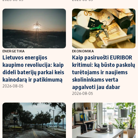
ENERGETIKA
EKONOMIKA
Lietuvos energijos
Kaip pasiruošti EURIBOR
kaupimo revoliucija: kaip
kritimui: ką būsto paskolų
dideli baterijų parkai keis
turėtojams ir naujiems
kainodarą ir patikimumą
skolininkams verta
apgalvoti jau dabar
2026-08-05
2026-08-05