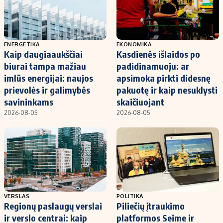
ENERGETIKA
EKONOMIKA
Kaip daugiaaukščiai
Kasdienės išlaidos po
biurai tampa mažiau
padidinamuoju: ar
imlūs energijai: naujos
apsimoka pirkti didesnę
prievolės ir galimybės
pakuotę ir kaip nesuklysti
savininkams
skaičiuojant
2026-08-05
2026-08-05
VERSLAS
POLITIKA
Regionų paslaugų verslai
Piliečių įtraukimo
ir verslo centrai: kaip
platformos Seime ir