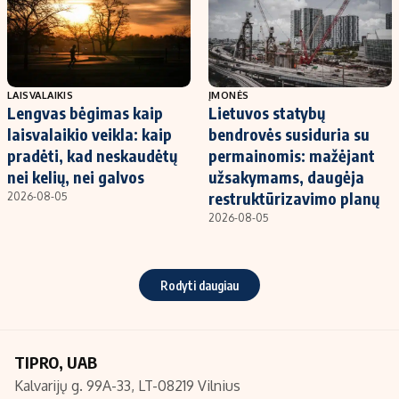
LAISVALAIKIS
ĮMONĖS
Lengvas bėgimas kaip
Lietuvos statybų
laisvalaikio veikla: kaip
bendrovės susiduria su
pradėti, kad neskaudėtų
permainomis: mažėjant
nei kelių, nei galvos
užsakymams, daugėja
restruktūrizavimo planų
2026-08-05
2026-08-05
Rodyti daugiau
TIPRO, UAB
Kalvarijų g. 99A-33, LT-08219 Vilnius