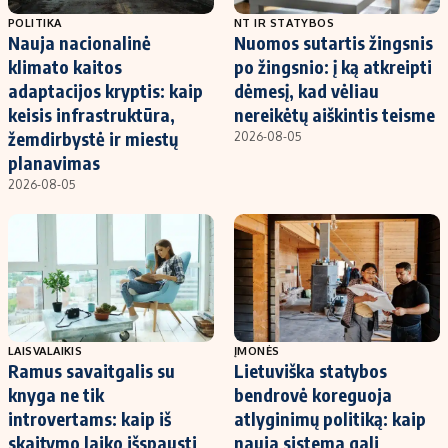
POLITIKA
NT IR STATYBOS
Nauja nacionalinė
Nuomos sutartis žingsnis
klimato kaitos
po žingsnio: į ką atkreipti
adaptacijos kryptis: kaip
dėmesį, kad vėliau
keisis infrastruktūra,
nereikėtų aiškintis teisme
žemdirbystė ir miestų
2026-08-05
planavimas
2026-08-05
LAISVALAIKIS
ĮMONĖS
Ramus savaitgalis su
Lietuviška statybos
knyga ne tik
bendrovė koreguoja
introvertams: kaip iš
atlyginimų politiką: kaip
skaitymo laiko išspausti
nauja sistema gali