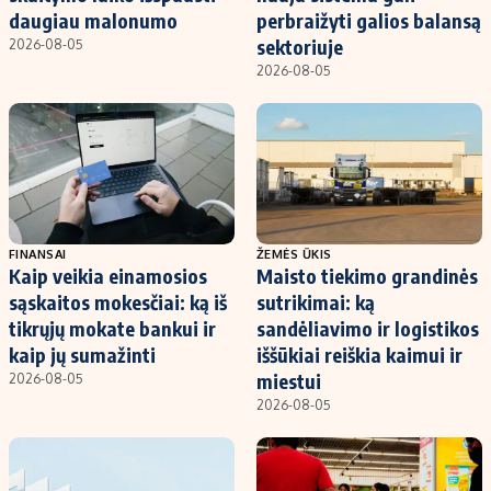
daugiau malonumo
perbraižyti galios balansą
sektoriuje
2026-08-05
2026-08-05
FINANSAI
ŽEMĖS ŪKIS
Kaip veikia einamosios
Maisto tiekimo grandinės
sąskaitos mokesčiai: ką iš
sutrikimai: ką
tikrųjų mokate bankui ir
sandėliavimo ir logistikos
kaip jų sumažinti
iššūkiai reiškia kaimui ir
miestui
2026-08-05
2026-08-05