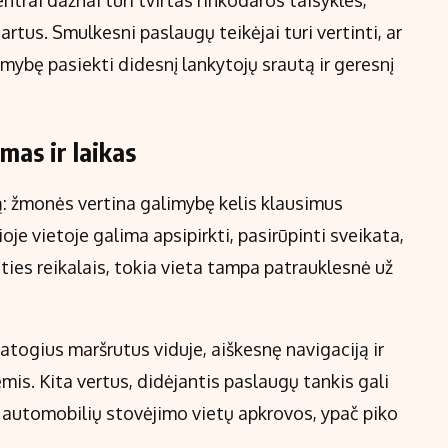
entrai dažnai turi tvirtas rinkodaros taisykles,
artus. Smulkesni paslaugų teikėjai turi vertinti, ar
imybę pasiekti didesnį lankytojų srautą ir geresnį
mas ir laikas
ą: žmonės vertina galimybę kelis klausimus
ioje vietoje galima apsipirkti, pasirūpinti sveikata,
uities reikalais, tokia vieta tampa patrauklesnė už
atogius maršrutus viduje, aiškesnę navigaciją ir
. Kita vertus, didėjantis paslaugų tankis gali
r automobilių stovėjimo vietų apkrovos, ypač piko