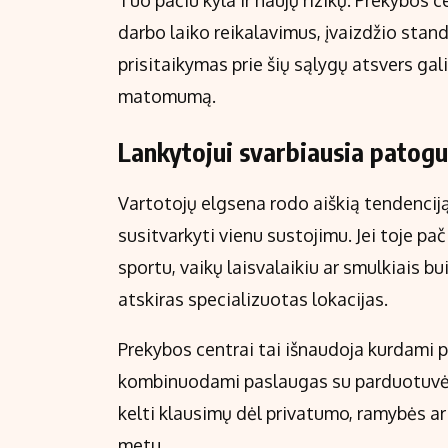
Tuo pačiu kyla ir naujų rizikų. Prekybos c
darbo laiko reikalavimus, įvaizdžio stand
prisitaikymas prie šių sąlygų atsvers gal
matomumą.
Lankytojui svarbiausia patogu
Vartotojų elgsena rodo aiškią tendencij
susitvarkyti vienu sustojimu. Jei toje pač
sportu, vaikų laisvalaikiu ar smulkiais b
atskiras specializuotas lokacijas.
Prekybos centrai tai išnaudoja kurdami p
kombinuodami paslaugas su parduotuvėmis
kelti klausimų dėl privatumo, ramybės a
metu.