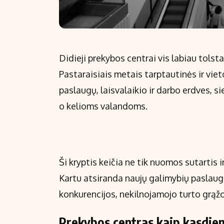
Didieji prekybos centrai vis labiau tolst
Pastaraisiais metais tarptautinės ir vie
paslaugų, laisvalaikio ir darbo erdves,
o kelioms valandoms.
Ši kryptis keičia ne tik nuomos sutartis i
Kartu atsiranda naujų galimybių paslaugų
konkurencijos, nekilnojamojo turto grąžos
Prekybos centras kaip kasdien