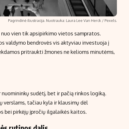
Pagrindinė iliustracija. Nuotrauka: Laura Lee Van Herck / Pexels.
a nuo vien tik apsipirkimo vietos sampratos.
tos valdymo bendrovės vis aktyviau investuoja į
 siekdamos pritraukti žmones ne kelioms minutėms,
r nuomininkų sudėtį, bet ir pačią rinkos logiką.
 verslams, tačiau kyla ir klausimų dėl
 bei pirkėjų įpročių ilgalaikės kaitos.
ės rutinos dalis