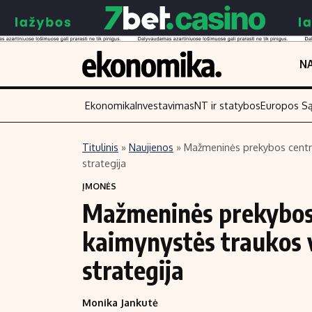
NA
Ekonomika
Investavimas
NT ir statybos
Europos S
Titulinis
»
Naujienos
»
Mažmeninės prekybos centrai
strategija
Turinys
Skaitykite
ĮMONĖS
Naujienos
Finansai
Mažmeninės prekybos c
Aplinka
Įmonės
kaimynystės traukos v
Verslas
Žemės ūkis
Energetika
Technologijos
strategija
Ekonomika
Laisvalaikis
Monika Jankutė
Politika