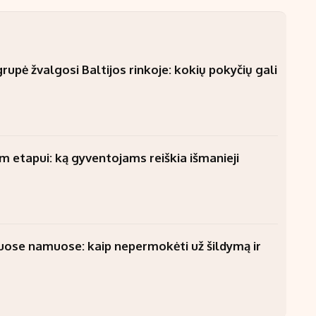
upė žvalgosi Baltijos rinkoje: kokių pokyčių gali
am etapui: ką gyventojams reiškia išmanieji
uose namuose: kaip nepermokėti už šildymą ir