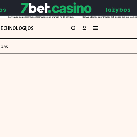
TECHNOLOGIJOS
mpas
Redakcija
kos skaičiuoklė
Apie mus
Redakcijos politika
uoklė
Privatumo politika
i
Turinio žymėjimo taisyklės
enos
Kontaktai
Regionų naujienos