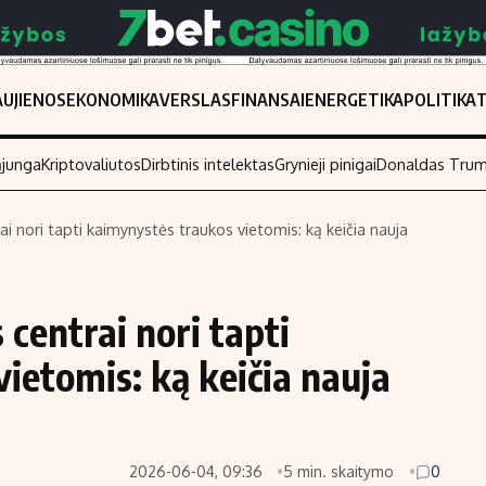
UJIENOS
EKONOMIKA
VERSLAS
FINANSAI
ENERGETIKA
POLITIKA
ąjunga
Kriptovaliutos
Dirbtinis intelektas
Grynieji pinigai
Donaldas Tru
 nori tapti kaimynystės traukos vietomis: ką keičia nauja
Populiarios temos
Titulinis
Investavimas
Nedarbo išmo
entrai nori tapti
Akcijų rinka
Indėliai
ietomis: ką keičia nauja
Saulės elektrinės
Indėlių skaiči
Kriptovaliutos
Būsto finansa
Infliacija
Įdomios nauji
2026-06-04, 09:36
5 min. skaitymo
0
Migracija