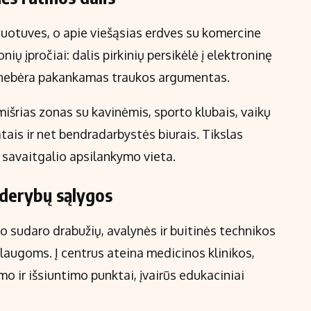
duotuves, o apie viešąsias erdves su komercine
nių įpročiai: dalis pirkinių persikėlė į elektroninę
a nebėra pakankamas traukos argumentas.
mišrias zonas su kavinėmis, sporto klubais, vaikų
is ir net bendradarbystės biurais. Tikslas
k savaitgalio apsilankymo vieta.
 derybų sąlygos
oto sudaro drabužių, avalynės ir buitinės technikos
laugoms. Į centrus ateina medicinos klinikos,
mo ir išsiuntimo punktai, įvairūs edukaciniai