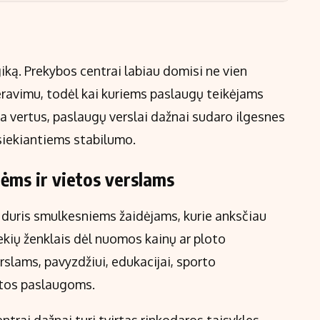
iką. Prekybos centrai labiau domisi ne vien
eravimu, todėl kai kuriems paslaugų teikėjams
a vertus, paslaugų verslai dažnai sudaro ilgesnes
 siekiantiems stabilumo.
ėms ir vietos verslams
a duris smulkesniems žaidėjams, kurie anksčiau
ekių ženklais dėl nuomos kainų ar ploto
rslams, pavyzdžiui, edukacijai, sporto
tos paslaugoms.