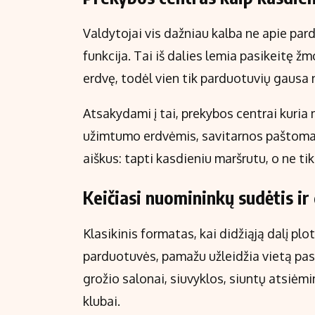
Valdytojai vis dažniau kalba ne apie par
funkcija. Tai iš dalies lemia pasikeitę žmo
erdvę, todėl vien tik parduotuvių gaus
Atsakydami į tai, prekybos centrai kuria 
užimtumo erdvėmis, savitarnos paštomata
aiškus: tapti kasdieniu maršrutu, o ne ti
Keičiasi nuomininkų sudėtis ir
Klasikinis formatas, kai didžiąją dalį pl
parduotuvės, pamažu užleidžia vietą pas
grožio salonai, siuvyklos, siuntų atsiėmi
klubai.