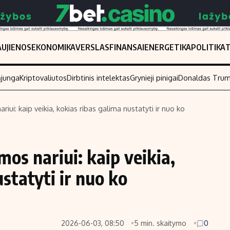
UJIENOS
EKONOMIKA
VERSLAS
FINANSAI
ENERGETIKA
POLITIKA
ąjunga
Kriptovaliutos
Dirbtinis intelektas
Grynieji pinigai
Donaldas Tru
iui: kaip veikia, kokias ribas galima nustatyti ir nuo ko
Populiarios temos
Titulinis
Investavimas
Nedarbo išmo
os nariui: kaip veikia,
Akcijų rinka
Indėliai
statyti ir nuo ko
Saulės elektrinės
Indėlių skaiči
Kriptovaliutos
Būsto finansa
Infliacija
Įdomios nauji
2026-06-03, 08:50
5 min. skaitymo
0
Migracija