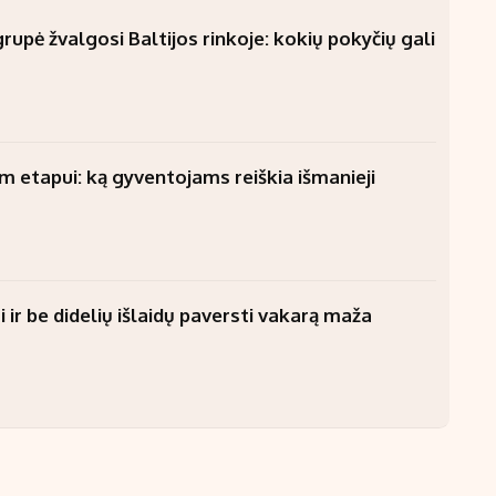
upė žvalgosi Baltijos rinkoje: kokių pokyčių gali
am etapui: ką gyventojams reiškia išmanieji
 ir be didelių išlaidų paversti vakarą maža