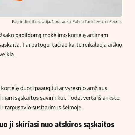
Pagrindinė iliustracija. Nuotrauka: Polina Tankilevitch / Pexels.
e užsako papildomą mokėjimo kortelę artimam
ąskaita. Tai patogu, tačiau kartu reikalauja aiškių
veikia.
 kortelę duoti paaugliui ar vyresnio amžiaus
iniam sąskaitos savininkui. Todėl verta iš anksto
r tarpusavio susitarimus šeimoje.
o ji skiriasi nuo atskiros sąskaitos