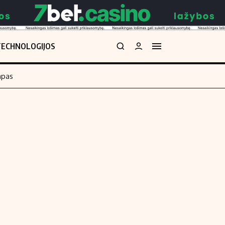
TECHNOLOGIJOS
mpas
Redakcija
kos skaičiuoklė
Apie mus
Redakcijos politika
uoklė
Privatumo politika
i
Turinio žymėjimo taisyklės
enos
Kontaktai
Regionų naujienos