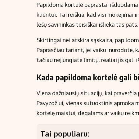
Papildoma kortelė paprastai išduodama ta
klientui. Tai reiškia, kad visi mokėjimai 
lėšų savininkas teisiškai išlieka tas pats.
Skirtingai nei atskira sąskaita, papildom
Paprasčiau tariant, jei vaikui nurodote, k
tačiau neįjungiate limitų, realiai jis gali 
Kada papildoma kortelė gali b
Viena dažniausių situacijų, kai praverčia
Pavyzdžiui, vienas sutuoktinis apmoka mo
kortelę maistui, degalams ar vaikų reik
Tai populiaru: