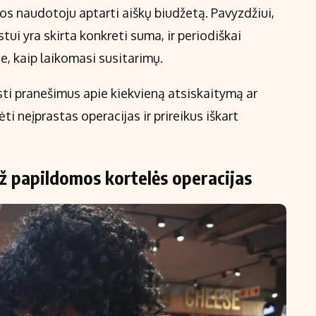
jos naudotoju aptarti aiškų biudžetą. Pavyzdžiui,
ui yra skirta konkreti suma, ir periodiškai
, kaip laikomasi susitarimų.
sti pranešimus apie kiekvieną atsiskaitymą ar
ti neįprastas operacijas ir prireikus iškart
ž papildomos kortelės operacijas