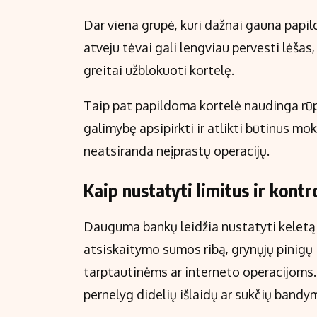
Dar viena grupė, kuri dažnai gauna papil
atveju tėvai gali lengviau pervesti lėšas, 
greitai užblokuoti kortelę.
Taip pat papildoma kortelė naudinga rūpi
galimybę apsipirkti ir atlikti būtinus mok
neatsiranda neįprastų operacijų.
Kaip nustatyti limitus ir kontro
Dauguma bankų leidžia nustatyti keletą
atsiskaitymo sumos ribą, grynųjų pinigų i
tarptautinėms ar interneto operacijoms
pernelyg didelių išlaidų ar sukčių bandy