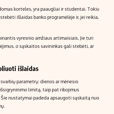
domas korteles, yra paaugliai ir studentai. Tokiu
stebėti išlaidas banko programėlėje ir, jei reikia,
nantis vyresnio amžiaus artimaisiais. Jie turi
ėjimus, o sąskaitos savininkas gali stebėti, ar
liuoti išlaidas
 svarbių parametrų: dienos ar mėnesio
šsigryninimo limitą, taip pat ribojimus
. Šie nustatymai padeda apsaugoti sąskaitą nuo
mų.