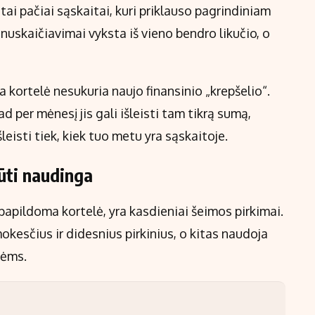
i pačiai sąskaitai, kuri priklauso pagrindiniam
ir nuskaičiavimai vyksta iš vieno bendro likučio, o
a kortelė nesukuria naujo finansinio „krepšelio“.
ad per mėnesį jis gali išleisti tam tikrą sumą,
išleisti tiek, kiek tuo metu yra sąskaitoje.
ūti naudinga
 papildoma kortelė, yra kasdieniai šeimos pirkimai.
kesčius ir didesnius pirkinius, o kitas naudoja
mėms.