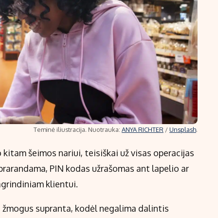
Teminė iliustracija. Nuotrauka:
ANYA RICHTER
/
Unsplash
.
 kitam šeimos nariui, teisiškai už visas operacijas
ė prarandama, PIN kodas užrašomas ant lapelio ar
grindiniam klientui.
kad žmogus supranta, kodėl negalima dalintis