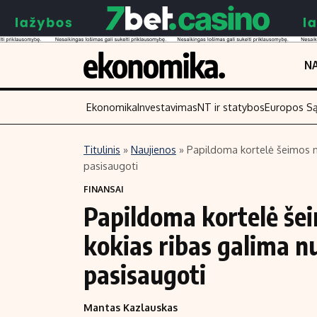
NA
Ekonomika
Investavimas
NT ir statybos
Europos S
Titulinis
»
Naujienos
»
Papildoma kortelė šeimos nar
pasisaugoti
Turinys
Skaitykite
FINANSAI
Naujienos
Finansai
Papildoma kortelė šeim
Aplinka
Įmonės
kokias ribas galima nu
Verslas
Žemės ūkis
Energetika
Technologijos
pasisaugoti
Ekonomika
Laisvalaikis
Mantas Kazlauskas
Politika