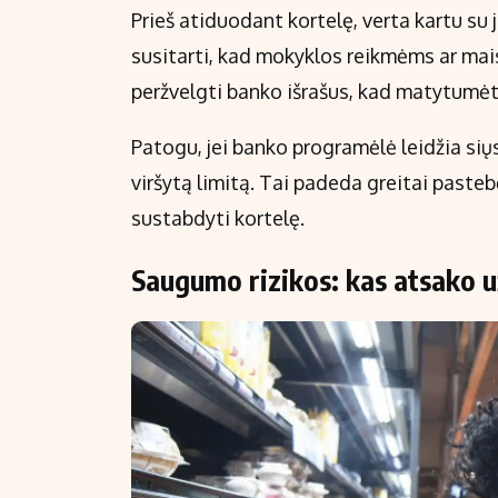
Prieš atiduodant kortelę, verta kartu su 
susitarti, kad mokyklos reikmėms ar maist
peržvelgti banko išrašus, kad matytumėte
Patogu, jei banko programėlė leidžia sių
viršytą limitą. Tai padeda greitai pastebė
sustabdyti kortelę.
Saugumo rizikos: kas atsako u