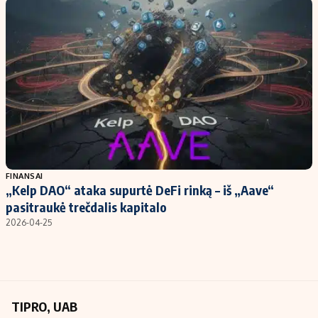
Kontaktai
Regionų naujienos
Indėlių palūkanos
FINANSAI
„Kelp DAO“ ataka supurtė DeFi rinką – iš „Aave“
pasitraukė trečdalis kapitalo
2026-04-25
TIPRO, UAB