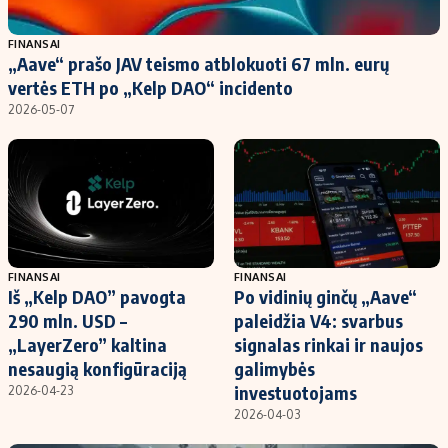
Populiarios temos
Titulinis
FINANSAI
„Aave“ prašo JAV teismo atblokuoti 67 mln. eurų
Investavimas
Nedarbo išmokos skaičiuoklė
vertės ETH po „Kelp DAO“ incidento
Akcijų rinka
Indėliai
2026-05-07
Saulės elektrinės
Indėlių skaičiuoklė
Kriptovaliutos
Būsto finansai
Infliacija
Įdomios naujienos
Migracija
FINANSAI
FINANSAI
Iš „Kelp DAO” pavogta
Po vidinių ginčų „Aave“
Redakcija
290 mln. USD –
paleidžia V4: svarbus
Apie mus
„LayerZero” kaltina
signalas rinkai ir naujos
Redakcijos politika
nesaugią konfigūraciją
galimybės
investuotojams
2026-04-23
Privatumo politika
2026-04-03
Turinio žymėjimo taisyklės