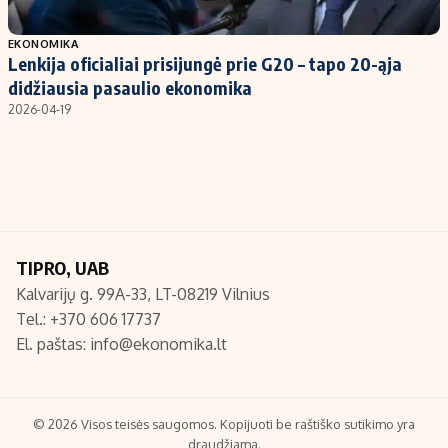
Populiarios temos
Titulinis
EKONOMIKA
Lenkija oficialiai prisijungė prie G20 – tapo 20-ąja
Investavimas
Nedarbo išmokos skaičiuoklė
didžiausia pasaulio ekonomika
Akcijų rinka
Indėliai
2026-04-19
Saulės elektrinės
Indėlių skaičiuoklė
Kriptovaliutos
Būsto finansai
Infliacija
Įdomios naujienos
Migracija
TIPRO, UAB
Kalvarijų g. 99A-33, LT-08219 Vilnius
Redakcija
Tel.: +370 606 17737
Apie mus
El. paštas:
info@ekonomika.lt
Redakcijos politika
Privatumo politika
Turinio žymėjimo taisyklės
© 2026 Visos teisės saugomos. Kopijuoti be raštiško sutikimo yra
draudžiama.