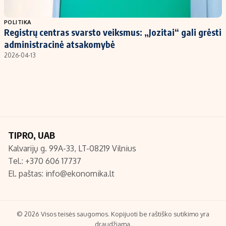
Populiarios temos
Titulinis
POLITIKA
Registrų centras svarsto veiksmus: „Jozitai“ gali grėsti
Investavimas
Nedarbo išmokos skaičiuoklė
administracinė atsakomybė
Akcijų rinka
Indėliai
2026-04-13
Saulės elektrinės
Indėlių skaičiuoklė
Kriptovaliutos
Būsto finansai
Infliacija
Įdomios naujienos
Migracija
TIPRO, UAB
Kalvarijų g. 99A-33, LT-08219 Vilnius
Redakcija
Tel.: +370 606 17737
Apie mus
El. paštas:
info@ekonomika.lt
Redakcijos politika
Privatumo politika
Turinio žymėjimo taisyklės
© 2026 Visos teisės saugomos. Kopijuoti be raštiško sutikimo yra
draudžiama.