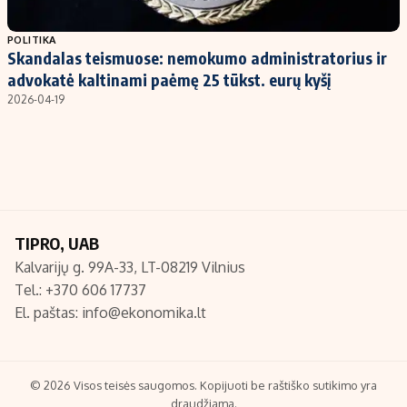
Populiarios temos
Titulinis
POLITIKA
Skandalas teismuose: nemokumo administratorius ir
Investavimas
Nedarbo išmokos skaičiuoklė
advokatė kaltinami paėmę 25 tūkst. eurų kyšį
Akcijų rinka
Indėliai
2026-04-19
Saulės elektrinės
Indėlių skaičiuoklė
Kriptovaliutos
Būsto finansai
Infliacija
Įdomios naujienos
Migracija
TIPRO, UAB
Kalvarijų g. 99A-33, LT-08219 Vilnius
Redakcija
Tel.: +370 606 17737
Apie mus
El. paštas:
info@ekonomika.lt
Redakcijos politika
Privatumo politika
Turinio žymėjimo taisyklės
© 2026 Visos teisės saugomos. Kopijuoti be raštiško sutikimo yra
draudžiama.