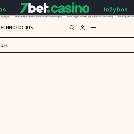
TECHNOLOGIJOS
mpas
Redakcija
kos skaičiuoklė
Apie mus
Redakcijos politika
uoklė
Privatumo politika
i
Turinio žymėjimo taisyklės
enos
Kontaktai
Regionų naujienos