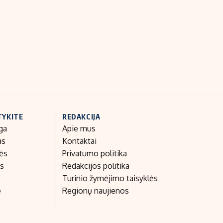
Indėlių palūkanos
TYKITE
REDAKCIJA
ga
Apie mus
as
Kontaktai
nės
Privatumo politika
as
Redakcijos politika
Turinio žymėjimo taisyklės
e
Regionų naujienos