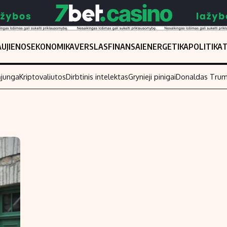
UJIENOS
EKONOMIKA
VERSLAS
FINANSAI
ENERGETIKA
POLITIKA
ąjunga
Kriptovaliutos
Dirbtinis intelektas
Grynieji pinigai
Donaldas Tru
Populiarios temos
Titulinis
Investavimas
Nedarbo išmo
Akcijų rinka
Indėliai
Saulės elektrinės
Indėlių skaiči
Kriptovaliutos
Būsto finansa
Infliacija
Įdomios nauji
Migracija