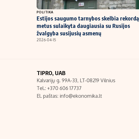
NT ir statybos
POLITIKA
Estijos saugumo tarnybos skelbia rekordą
metus sulaikyta daugiausia su Rusijos
žvalgyba susijusių asmenų
2026-04-15
TIPRO, UAB
Kalvarijų g. 99A-33, LT-08219 Vilnius
Tel.: +370 606 17737
El. paštas:
info@ekonomika.lt