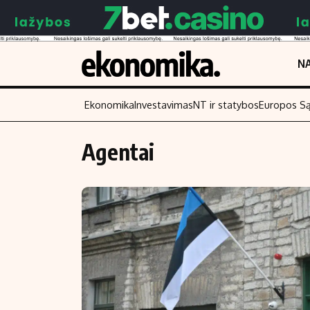
NA
Ekonomika
Investavimas
NT ir statybos
Europos S
Agentai
Turinys
Skaitykite
Naujienos
Finansai
Aplinka
Įmonės
Verslas
Žemės ūkis
Energetika
Technologijos
Ekonomika
Laisvalaikis
Politika