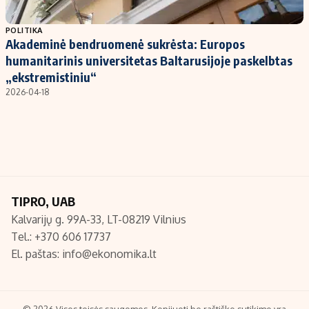
Populiarios temos
Titulinis
POLITIKA
Akademinė bendruomenė sukrėsta: Europos
Investavimas
Nedarbo išmokos skaičiuoklė
humanitarinis universitetas Baltarusijoje paskelbtas
Akcijų rinka
Indėliai
„ekstremistiniu“
2026-04-18
Saulės elektrinės
Indėlių skaičiuoklė
Kriptovaliutos
Būsto finansai
Infliacija
Įdomios naujienos
Migracija
TIPRO, UAB
Redakcija
Kalvarijų g. 99A-33, LT-08219 Vilnius
Apie mus
Tel.: +370 606 17737
Redakcijos politika
El. paštas:
info@ekonomika.lt
Privatumo politika
Turinio žymėjimo taisyklės