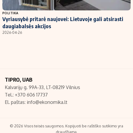
Populiarios temos
Titulinis
POLITIKA
Vyriausybė pritarė naujovei: Lietuvoje gali atsirasti
Investavimas
Nedarbo išmokos skaičiuoklė
daugiabalsės akcijos
Akcijų rinka
Indėliai
2026-04-26
Saulės elektrinės
Indėlių skaičiuoklė
Kriptovaliutos
Būsto finansai
Infliacija
Įdomios naujienos
Migracija
TIPRO, UAB
Kalvarijų g. 99A-33, LT-08219 Vilnius
Redakcija
Tel.: +370 606 17737
Apie mus
El. paštas:
info@ekonomika.lt
Redakcijos politika
Privatumo politika
Turinio žymėjimo taisyklės
© 2026 Visos teisės saugomos. Kopijuoti be raštiško sutikimo yra
draudžiama.