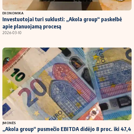
Populiarios temos
Titulinis
EKONOMIKA
Investuotojai turi suklusti: „Akola group“ paskelbė
Investavimas
Nedarbo išmokos skaičiuoklė
apie planuojamą procesą
Akcijų rinka
Indėliai
2026-03-10
Saulės elektrinės
Indėlių skaičiuoklė
Kriptovaliutos
Būsto finansai
Infliacija
Įdomios naujienos
Migracija
Redakcija
Apie mus
Redakcijos politika
Privatumo politika
ĮMONĖS
Turinio žymėjimo taisyklės
„Akola group“ pusmečio EBITDA didėjo 8 proc. iki 47,4