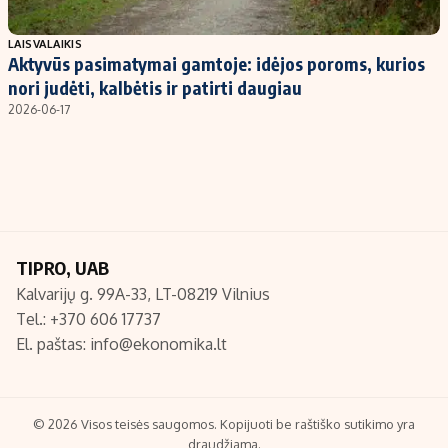
Populiarios temos
Titulinis
LAISVALAIKIS
Aktyvūs pasimatymai gamtoje: idėjos poroms, kurios
Investavimas
Nedarbo išmokos skaičiuoklė
nori judėti, kalbėtis ir patirti daugiau
Akcijų rinka
Indėliai
2026-06-17
Saulės elektrinės
Indėlių skaičiuoklė
Kriptovaliutos
Būsto finansai
Infliacija
Įdomios naujienos
Migracija
TIPRO, UAB
Kalvarijų g. 99A-33, LT-08219 Vilnius
Redakcija
Tel.: +370 606 17737
Apie mus
El. paštas:
info@ekonomika.lt
Redakcijos politika
Privatumo politika
Turinio žymėjimo taisyklės
© 2026 Visos teisės saugomos. Kopijuoti be raštiško sutikimo yra
draudžiama.