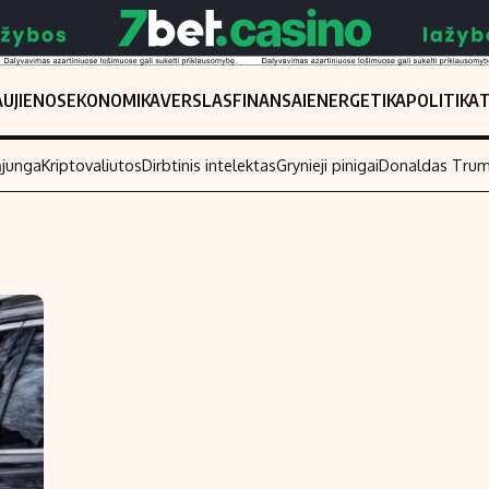
UJIENOS
EKONOMIKA
VERSLAS
FINANSAI
ENERGETIKA
POLITIKA
ąjunga
Kriptovaliutos
Dirbtinis intelektas
Grynieji pinigai
Donaldas Tru
Populiarios temos
Titulinis
Investavimas
Nedarbo išmo
Akcijų rinka
Indėliai
Saulės elektrinės
Indėlių skaiči
Kriptovaliutos
Būsto finansa
Infliacija
Įdomios nauji
Migracija