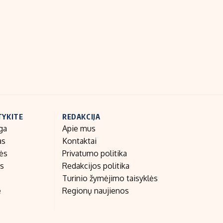
Indėlių palūkanos
TYKITE
REDAKCIJA
ga
Apie mus
as
Kontaktai
nės
Privatumo politika
as
Redakcijos politika
Turinio žymėjimo taisyklės
e
Regionų naujienos