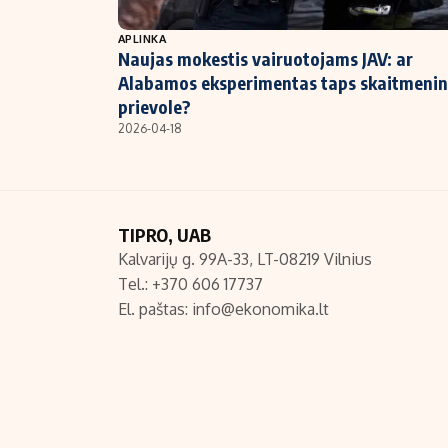
NT ir statybos
APLINKA
Naujas mokestis vairuotojams JAV: ar
Alabamos eksperimentas taps skaitmeni
prievole?
2026-04-18
TIPRO, UAB
Kalvarijų g. 99A-33, LT-08219 Vilnius
Tel.: +370 606 17737
El. paštas:
info@ekonomika.lt