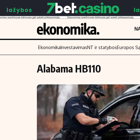
NA
Ekonomika
Investavimas
NT ir statybos
Europos S
Alabama HB110
Turinys
Skaitykite
Naujienos
Finansai
Aplinka
Įmonės
Verslas
Žemės ūkis
Energetika
Technologijos
Ekonomika
Laisvalaikis
Politika