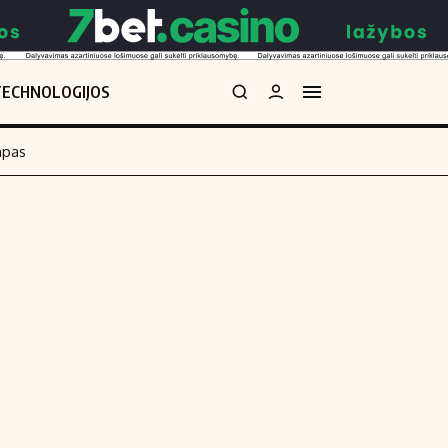
TECHNOLOGIJOS
mpas
Redakcija
kos skaičiuoklė
Apie mus
Redakcijos politika
uoklė
Privatumo politika
i
Turinio žymėjimo taisyklės
enos
Kontaktai
Regionų naujienos