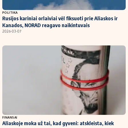
Populiarios temos
Titulinis
POLITIKA
Rusijos kariniai orlaiviai vėl fiksuoti prie Aliaskos ir
Investavimas
Nedarbo išmokos skaičiuoklė
Kanados, NORAD reagavo naikintuvais
Akcijų rinka
Indėliai
2026-03-07
Saulės elektrinės
Indėlių skaičiuoklė
Kriptovaliutos
Būsto finansai
Infliacija
Įdomios naujienos
Migracija
Redakcija
Apie mus
Redakcijos politika
Privatumo politika
FINANSAI
Turinio žymėjimo taisyklės
Aliaskoje moka už tai, kad gyveni: atskleista, kiek