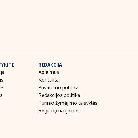
Indėlių palūkanos
TYKITE
REDAKCIJA
ga
Apie mus
as
Kontaktai
nės
Privatumo politika
as
Redakcijos politika
Turinio žymėjimo taisyklės
e
Regionų naujienos