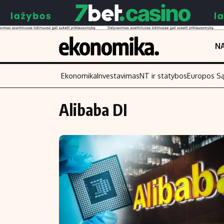
NA
Ekonomika
Investavimas
NT ir statybos
Europos S
Alibaba DI
Turinys
Skaitykite
Naujienos
Finansai
Aplinka
Įmonės
Verslas
Žemės ūkis
Energetika
Technologijos
Ekonomika
Laisvalaikis
Politika