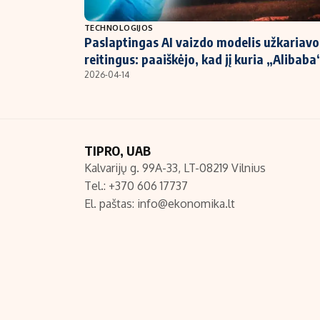
NT ir statybos
TECHNOLOGIJOS
Paslaptingas AI vaizdo modelis užkariavo
reitingus: paaiškėjo, kad jį kuria „Alibaba
2026-04-14
TIPRO, UAB
Kalvarijų g. 99A-33, LT-08219 Vilnius
Tel.: +370 606 17737
El. paštas:
info@ekonomika.lt