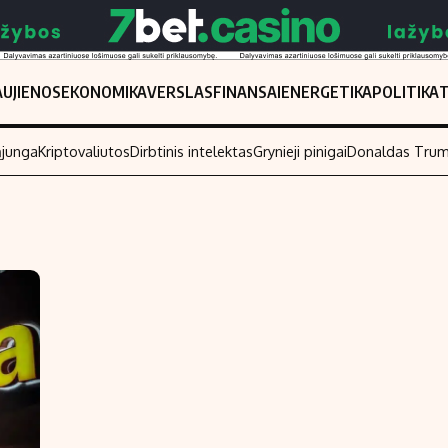
UJIENOS
EKONOMIKA
VERSLAS
FINANSAI
ENERGETIKA
POLITIKA
ąjunga
Kriptovaliutos
Dirbtinis intelektas
Grynieji pinigai
Donaldas Tru
Populiarios temos
Titulinis
Investavimas
Nedarbo išmo
Akcijų rinka
Indėliai
Saulės elektrinės
Indėlių skaiči
Kriptovaliutos
Būsto finansa
Infliacija
Įdomios nauji
Migracija