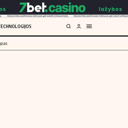
TECHNOLOGIJOS
mpas
Redakcija
kos skaičiuoklė
Apie mus
Redakcijos politika
uoklė
Privatumo politika
i
Turinio žymėjimo taisyklės
enos
Kontaktai
Regionų naujienos