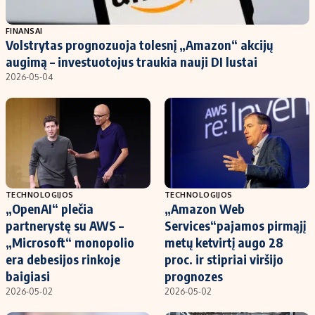
Populiarios temos
Titulinis
FINANSAI
Volstrytas prognozuoja tolesnį „Amazon“ akcijų
Investavimas
Nedarbo išmokos skaičiuoklė
augimą – investuotojus traukia nauji DI lustai
Akcijų rinka
Indėliai
2026-05-04
Saulės elektrinės
Indėlių skaičiuoklė
Kriptovaliutos
Būsto finansai
Infliacija
Įdomios naujienos
Migracija
TECHNOLOGIJOS
TECHNOLOGIJOS
„OpenAI“ plečia
„Amazon Web
Redakcija
partnerystę su AWS –
Services“pajamos pirmąjį
Apie mus
„Microsoft“ monopolio
metų ketvirtį augo 28
Redakcijos politika
era debesijos rinkoje
proc. ir stipriai viršijo
baigiasi
prognozes
Privatumo politika
2026-05-02
2026-05-02
Turinio žymėjimo taisyklės