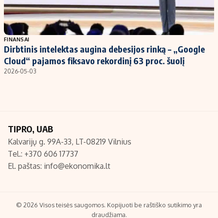
FINANSAI
Dirbtinis intelektas augina debesijos rinką – „Google
Cloud“ pajamos fiksavo rekordinį 63 proc. šuolį
2026-05-03
TIPRO, UAB
Kalvarijų g. 99A-33, LT-08219 Vilnius
Tel.: +370 606 17737
El. paštas:
info@ekonomika.lt
© 2026 Visos teisės saugomos. Kopijuoti be raštiško sutikimo yra
draudžiama.