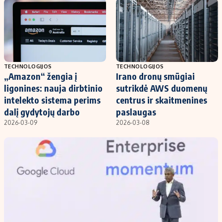
Kontaktai
Regionų naujienos
Indėlių palūkanos
TECHNOLOGIJOS
TECHNOLOGIJOS
„Amazon“ žengia į
Irano dronų smūgiai
ligonines: nauja dirbtinio
sutrikdė AWS duomenų
intelekto sistema perims
centrus ir skaitmenines
dalį gydytojų darbo
paslaugas
2026-03-09
2026-03-08