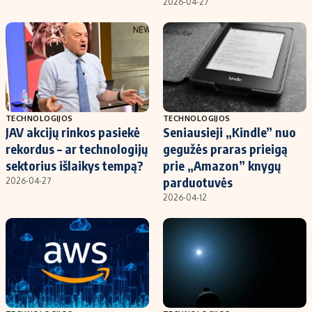
2026-04-27
TECHNOLOGIJOS
TECHNOLOGIJOS
JAV akcijų rinkos pasiekė
Seniausieji „Kindle” nuo
rekordus – ar technologijų
gegužės praras prieigą
sektorius išlaikys tempą?
prie „Amazon” knygų
parduotuvės
2026-04-27
2026-04-12