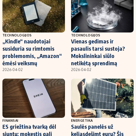
TECHNOLOGIJOS
TECHNOLOGIJOS
„Kindle“ naudotojai
Vienas gedimas ir
susiduria su rimtomis
pasaulis tarsi sustoja?
problemomis, „Amazon“
Mokslininkai siūlo
ėmėsi veiksmų
netikėtą sprendimą
2026-04-02
2026-04-02
FINANSAI
ENERGETIKA
ES griežtina tvarką dėl
Saulės panelės už
siuntų: mokestis gali
keliasdešimt eurų? Šis