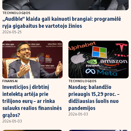
Populiarios temos
Titulinis
TECHNOLOGIJOS
„Audible“ klaida gali kainuoti brangiai: programėlė
Investavimas
Nedarbo išmokos skaičiuoklė
ryja gigabaitus be vartotojo žinios
Akcijų rinka
Indėliai
2026-05-25
Saulės elektrinės
Indėlių skaičiuoklė
Kriptovaliutos
Būsto finansai
Infliacija
Įdomios naujienos
Migracija
FINANSAI
TECHNOLOGIJOS
Investicijos į dirbtinį
Nasdaq: balandžio
Redakcija
intelektą artėja prie
prieaugis 15,29 proc. –
Apie mus
trilijono eurų – ar rinka
didžiausias šuolis nuo
Redakcijos politika
sulauks realios finansinės
pandemijos
grąžos?
2026-05-03
Privatumo politika
2026-05-03
Turinio žymėjimo taisyklės