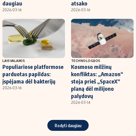
daugiau
atsako
2026-03-16
2026-03-16
LAISVALAIKIS
TECHNOLOGIJOS
Populiariose platformose
Kosmoso milžinų
parduotas papildas:
konfliktas: „Amazon“
įspėjama dėl bakterijų
stoja prieš „SpaceX“
planą dėl milijono
2026-03-16
palydovų
2026-03-14
Rodyti daugiau