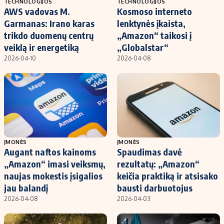
TECHNOLOGIJOS
TECHNOLOGIJOS
AWS vadovas M.
Kosmoso interneto
Garmanas: Irano karas
lenktynės įkaista,
trikdo duomenų centrų
„Amazon“ taikosi į
veiklą ir energetiką
„Globalstar“
2026-04-10
2026-04-08
ĮMONĖS
ĮMONĖS
Augant naftos kainoms
Spaudimas davė
„Amazon“ imasi veiksmų,
rezultatų: „Amazon“
naujas mokestis įsigalios
keičia praktiką ir atsisako
jau balandį
bausti darbuotojus
2026-04-08
2026-04-03