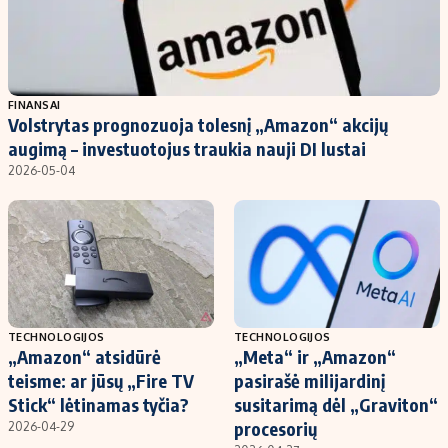
FINANSAI
Volstrytas prognozuoja tolesnį „Amazon“ akcijų
augimą – investuotojus traukia nauji DI lustai
2026-05-04
TECHNOLOGIJOS
TECHNOLOGIJOS
„Amazon“ atsidūrė
„Meta“ ir „Amazon“
teisme: ar jūsų „Fire TV
pasirašė milijardinį
Stick“ lėtinamas tyčia?
susitarimą dėl „Graviton“
procesorių
2026-04-29