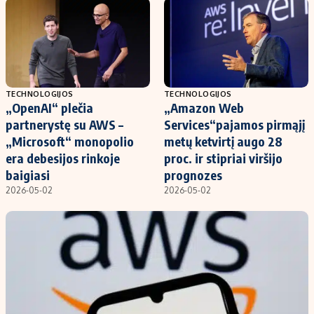
Kontaktai
Regionų naujienos
Indėlių palūkanos
TECHNOLOGIJOS
TECHNOLOGIJOS
„OpenAI“ plečia
„Amazon Web
partnerystę su AWS –
Services“pajamos pirmąjį
„Microsoft“ monopolio
metų ketvirtį augo 28
era debesijos rinkoje
proc. ir stipriai viršijo
baigiasi
prognozes
2026-05-02
2026-05-02