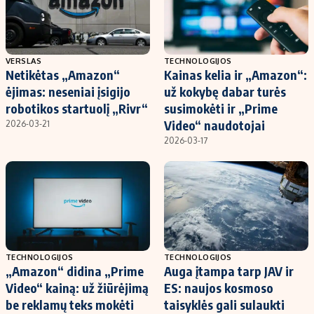
VERSLAS
TECHNOLOGIJOS
Netikėtas „Amazon“
Kainas kelia ir „Amazon“:
ėjimas: neseniai įsigijo
už kokybę dabar turės
robotikos startuolį „Rivr“
susimokėti ir „Prime
Video“ naudotojai
2026-03-21
2026-03-17
TECHNOLOGIJOS
TECHNOLOGIJOS
„Amazon“ didina „Prime
Auga įtampa tarp JAV ir
Video“ kainą: už žiūrėjimą
ES: naujos kosmoso
be reklamų teks mokėti
taisyklės gali sulaukti