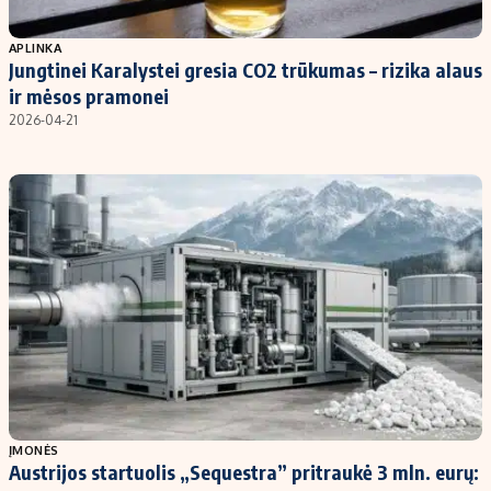
Populiarios temos
Titulinis
APLINKA
Jungtinei Karalystei gresia CO2 trūkumas – rizika alaus
Investavimas
Nedarbo išmokos skaičiuoklė
ir mėsos pramonei
Akcijų rinka
Indėliai
2026-04-21
Saulės elektrinės
Indėlių skaičiuoklė
Kriptovaliutos
Būsto finansai
Infliacija
Įdomios naujienos
Migracija
Redakcija
Apie mus
Redakcijos politika
Privatumo politika
ĮMONĖS
Turinio žymėjimo taisyklės
Austrijos startuolis „Sequestra” pritraukė 3 mln. eurų: