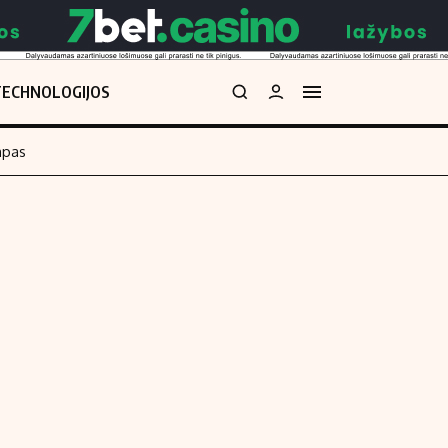
TECHNOLOGIJOS
mpas
Redakcija
kos skaičiuoklė
Apie mus
Redakcijos politika
uoklė
Privatumo politika
i
Turinio žymėjimo taisyklės
enos
Kontaktai
Regionų naujienos