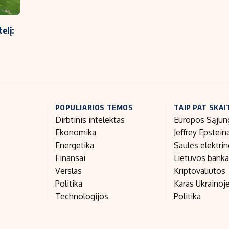
elį:
ą
POPULIARIOS TEMOS
TAIP PAT SKAI
Dirbtinis intelektas
Europos Sąjun
Ekonomika
Jeffrey Epstein
Energetika
Saulės elektri
Finansai
Lietuvos bank
Verslas
Kriptovaliutos
Politika
Karas Ukrainoj
Technologijos
Politika