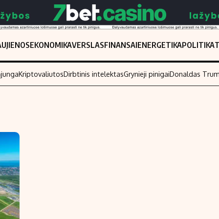
UJIENOS
EKONOMIKA
VERSLAS
FINANSAI
ENERGETIKA
POLITIKA
ąjunga
Kriptovaliutos
Dirbtinis intelektas
Grynieji pinigai
Donaldas Tru
Populiarios temos
Titulinis
Investavimas
Nedarbo išmo
Akcijų rinka
Indėliai
Saulės elektrinės
Indėlių skaiči
Kriptovaliutos
Būsto finansa
Infliacija
Įdomios nauji
Migracija