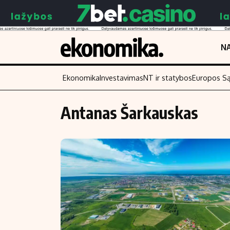
NA
Ekonomika
Investavimas
NT ir statybos
Europos S
Antanas Šarkauskas
Turinys
Skaitykite
Naujienos
Finansai
Aplinka
Įmonės
Verslas
Žemės ūkis
Energetika
Technologijos
Ekonomika
Laisvalaikis
Politika