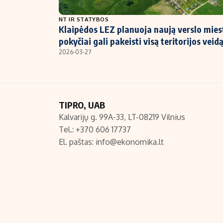
NT ir statybos
NT IR STATYBOS
Klaipėdos LEZ planuoja naują verslo miest
pokyčiai gali pakeisti visą teritorijos veid
2026-03-27
TIPRO, UAB
Kalvarijų g. 99A-33, LT-08219 Vilnius
Tel.: +370 606 17737
El. paštas:
info@ekonomika.lt