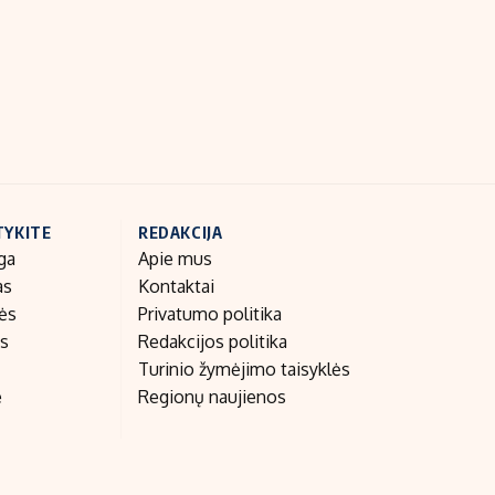
Indėlių palūkanos
TYKITE
REDAKCIJA
ga
Apie mus
as
Kontaktai
nės
Privatumo politika
as
Redakcijos politika
Turinio žymėjimo taisyklės
e
Regionų naujienos