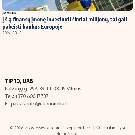
Populiarios temos
Titulinis
ĮMONĖS
Į šią finansų įmonę investuoti šimtai milijonų, tai gali
Investavimas
Nedarbo išmokos skaičiuoklė
pakeisti bankus Europoje
Akcijų rinka
Indėliai
2026-03-18
Saulės elektrinės
Indėlių skaičiuoklė
Kriptovaliutos
Būsto finansai
Infliacija
Įdomios naujienos
Migracija
TIPRO, UAB
Kalvarijų g. 99A-33, LT-08219 Vilnius
Redakcija
Tel.: +370 606 17737
Apie mus
El. paštas:
info@ekonomika.lt
Redakcijos politika
Privatumo politika
Turinio žymėjimo taisyklės
© 2026 Visos teisės saugomos. Kopijuoti be raštiško sutikimo yra
draudžiama.