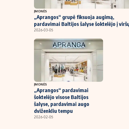
NT ir statybos
ĮMONĖS
„Aprangos“ grupė fiksuoja augimą,
pardavimai Baltijos šalyse šoktelėjo į virš
2026-03-05
ĮMONĖS
„Aprangos“ pardavimai
šoktelėjo visose Baltijos
šalyse, pardavimai augo
dviženkliu tempu
2026-02-05