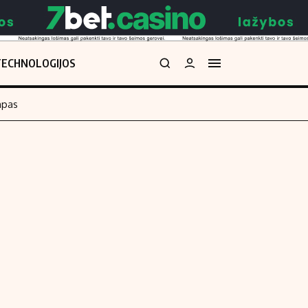
TECHNOLOGIJOS
mpas
Redakcija
kos skaičiuoklė
Apie mus
Redakcijos politika
uoklė
Privatumo politika
i
Turinio žymėjimo taisyklės
enos
Kontaktai
Regionų naujienos