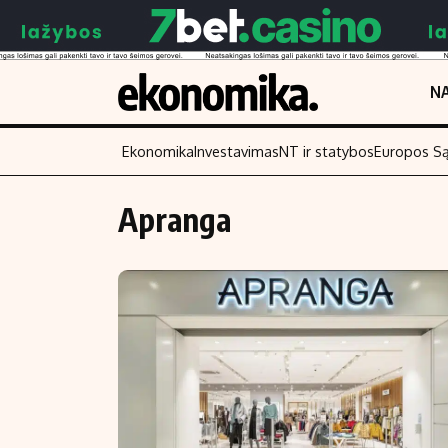
NA
Ekonomika
Investavimas
NT ir statybos
Europos S
Apranga
Turinys
Skaitykite
Naujienos
Finansai
Aplinka
Įmonės
Verslas
Žemės ūkis
Energetika
Technologijos
Ekonomika
Laisvalaikis
Politika