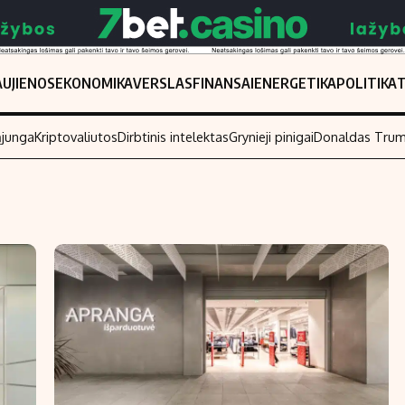
UJIENOS
EKONOMIKA
VERSLAS
FINANSAI
ENERGETIKA
POLITIKA
ąjunga
Kriptovaliutos
Dirbtinis intelektas
Grynieji pinigai
Donaldas Tru
Populiarios temos
Titulinis
Investavimas
Nedarbo išmo
Akcijų rinka
Indėliai
Saulės elektrinės
Indėlių skaiči
Kriptovaliutos
Būsto finansa
Infliacija
Įdomios nauji
Migracija