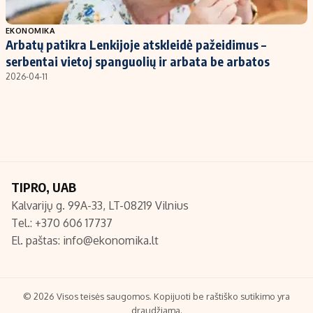
Populiarios temos
Titulinis
EKONOMIKA
Arbatų patikra Lenkijoje atskleidė pažeidimus –
Investavimas
Nedarbo išmokos skaičiuoklė
serbentai vietoj spanguolių ir arbata be arbatos
Akcijų rinka
Indėliai
2026-04-11
Saulės elektrinės
Indėlių skaičiuoklė
Kriptovaliutos
Būsto finansai
Infliacija
Įdomios naujienos
Migracija
TIPRO, UAB
Kalvarijų g. 99A-33, LT-08219 Vilnius
Redakcija
Tel.: +370 606 17737
Apie mus
El. paštas:
info@ekonomika.lt
Redakcijos politika
Privatumo politika
Turinio žymėjimo taisyklės
© 2026 Visos teisės saugomos. Kopijuoti be raštiško sutikimo yra
draudžiama.