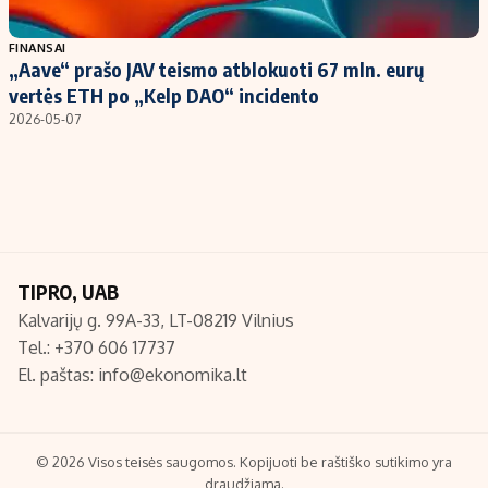
Populiarios temos
Titulinis
FINANSAI
„Aave“ prašo JAV teismo atblokuoti 67 mln. eurų
Investavimas
Nedarbo išmokos skaičiuoklė
vertės ETH po „Kelp DAO“ incidento
Akcijų rinka
Indėliai
2026-05-07
Saulės elektrinės
Indėlių skaičiuoklė
Kriptovaliutos
Būsto finansai
Infliacija
Įdomios naujienos
Migracija
TIPRO, UAB
Kalvarijų g. 99A-33, LT-08219 Vilnius
Redakcija
Tel.: +370 606 17737
Apie mus
El. paštas:
info@ekonomika.lt
Redakcijos politika
Privatumo politika
Turinio žymėjimo taisyklės
© 2026 Visos teisės saugomos. Kopijuoti be raštiško sutikimo yra
draudžiama.