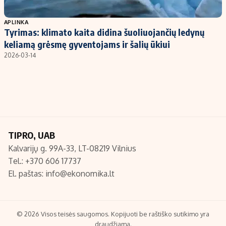
Populiarios temos
Titulinis
APLINKA
Tyrimas: klimato kaita didina šuoliuojančių ledynų
Investavimas
Nedarbo išmokos skaičiuoklė
keliamą grėsmę gyventojams ir šalių ūkiui
Akcijų rinka
Indėliai
2026-03-14
Saulės elektrinės
Indėlių skaičiuoklė
Kriptovaliutos
Būsto finansai
Infliacija
Įdomios naujienos
Migracija
TIPRO, UAB
Kalvarijų g. 99A-33, LT-08219 Vilnius
Redakcija
Tel.: +370 606 17737
Apie mus
El. paštas:
info@ekonomika.lt
Redakcijos politika
Privatumo politika
Turinio žymėjimo taisyklės
© 2026 Visos teisės saugomos. Kopijuoti be raštiško sutikimo yra
draudžiama.