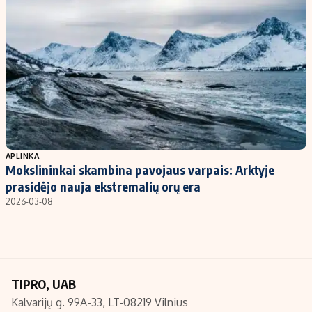
Kontaktai
Regionų naujienos
Indėlių palūkanos
APLINKA
Mokslininkai skambina pavojaus varpais: Arktyje
prasidėjo nauja ekstremalių orų era
2026-03-08
TIPRO, UAB
Kalvarijų g. 99A-33, LT-08219 Vilnius