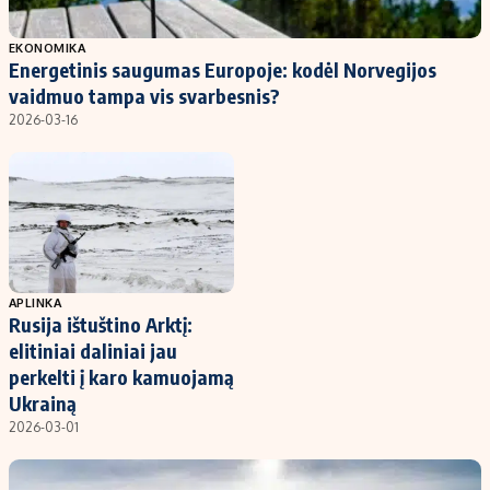
Populiarios temos
Titulinis
EKONOMIKA
Energetinis saugumas Europoje: kodėl Norvegijos
Investavimas
Nedarbo išmokos skaičiuoklė
vaidmuo tampa vis svarbesnis?
Akcijų rinka
Indėliai
2026-03-16
Saulės elektrinės
Indėlių skaičiuoklė
Kriptovaliutos
Būsto finansai
Infliacija
Įdomios naujienos
Migracija
APLINKA
Rusija ištuštino Arktį:
Redakcija
elitiniai daliniai jau
Apie mus
perkelti į karo kamuojamą
Redakcijos politika
Ukrainą
2026-03-01
Privatumo politika
Turinio žymėjimo taisyklės