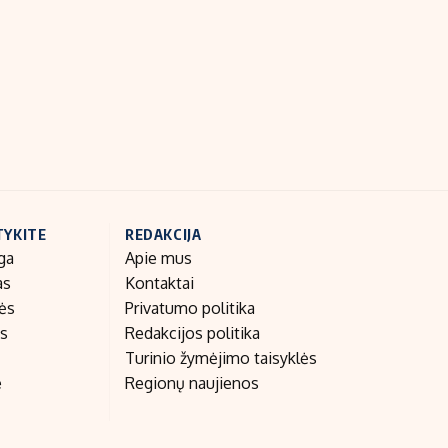
Indėlių palūkanos
TYKITE
REDAKCIJA
ga
Apie mus
as
Kontaktai
nės
Privatumo politika
as
Redakcijos politika
Turinio žymėjimo taisyklės
e
Regionų naujienos