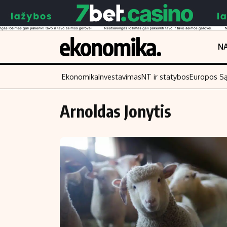
NA
Ekonomika
Investavimas
NT ir statybos
Europos S
Arnoldas Jonytis
Turinys
Skaitykite
Naujienos
Finansai
Aplinka
Įmonės
Verslas
Žemės ūkis
Energetika
Technologijos
Ekonomika
Laisvalaikis
Politika