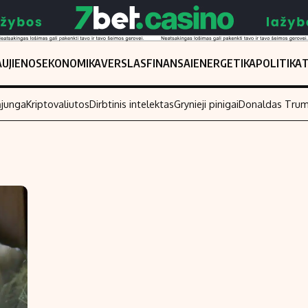
UJIENOS
EKONOMIKA
VERSLAS
FINANSAI
ENERGETIKA
POLITIKA
ąjunga
Kriptovaliutos
Dirbtinis intelektas
Grynieji pinigai
Donaldas Tru
Populiarios temos
Titulinis
Investavimas
Nedarbo išmo
Akcijų rinka
Indėliai
Saulės elektrinės
Indėlių skaiči
Kriptovaliutos
Būsto finansa
Infliacija
Įdomios nauji
Migracija