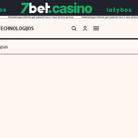
TECHNOLOGIJOS
mpas
Redakcija
kos skaičiuoklė
Apie mus
Redakcijos politika
uoklė
Privatumo politika
i
Turinio žymėjimo taisyklės
enos
Kontaktai
Regionų naujienos