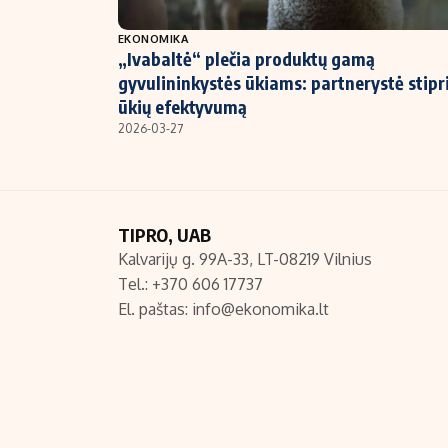
NT ir statybos
EKONOMIKA
„Ivabaltė“ plečia produktų gamą
gyvulininkystės ūkiams: partnerystė stipr
ūkių efektyvumą
2026-03-27
TIPRO, UAB
Kalvarijų g. 99A-33, LT-08219 Vilnius
Tel.: +370 606 17737
El. paštas:
info@ekonomika.lt