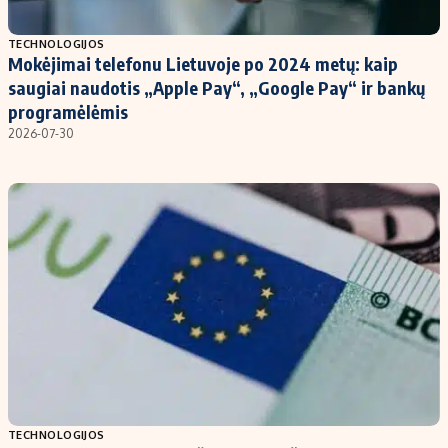
Populiarios temos
Titulinis
TECHNOLOGIJOS
Mokėjimai telefonu Lietuvoje po 2024 metų: kaip
Investavimas
Nedarbo išmokos skaičiuoklė
saugiai naudotis „Apple Pay“, „Google Pay“ ir bankų
Akcijų rinka
Indėliai
programėlėmis
2026-07-30
Saulės elektrinės
Indėlių skaičiuoklė
Kriptovaliutos
Būsto finansai
Infliacija
Įdomios naujienos
Migracija
Redakcija
Apie mus
Redakcijos politika
Privatumo politika
Turinio žymėjimo taisyklės
TECHNOLOGIJOS