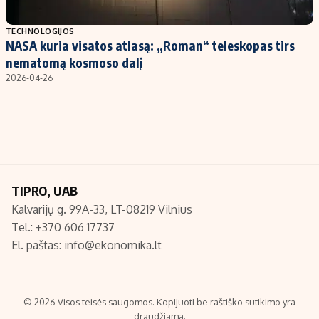
Populiarios temos
Titulinis
TECHNOLOGIJOS
NASA kuria visatos atlasą: „Roman“ teleskopas tirs
Investavimas
Nedarbo išmokos skaičiuoklė
nematomą kosmoso dalį
Akcijų rinka
Indėliai
2026-04-26
Saulės elektrinės
Indėlių skaičiuoklė
Kriptovaliutos
Būsto finansai
Infliacija
Įdomios naujienos
Migracija
TIPRO, UAB
Kalvarijų g. 99A-33, LT-08219 Vilnius
Redakcija
Tel.: +370 606 17737
Apie mus
El. paštas:
info@ekonomika.lt
Redakcijos politika
Privatumo politika
Turinio žymėjimo taisyklės
© 2026 Visos teisės saugomos. Kopijuoti be raštiško sutikimo yra
draudžiama.