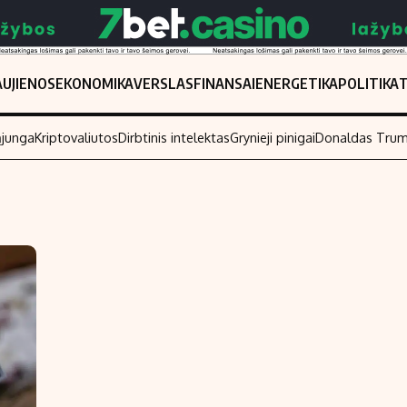
UJIENOS
EKONOMIKA
VERSLAS
FINANSAI
ENERGETIKA
POLITIKA
ąjunga
Kriptovaliutos
Dirbtinis intelektas
Grynieji pinigai
Donaldas Tru
Populiarios temos
Titulinis
Investavimas
Nedarbo išmo
Akcijų rinka
Indėliai
Saulės elektrinės
Indėlių skaiči
Kriptovaliutos
Būsto finansa
Infliacija
Įdomios nauji
Migracija