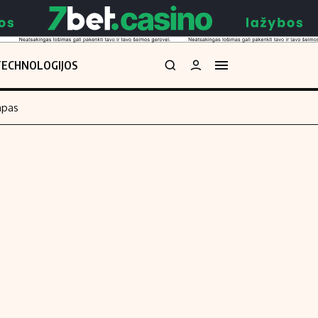
TECHNOLOGIJOS
mpas
Redakcija
kos skaičiuoklė
Apie mus
Redakcijos politika
uoklė
Privatumo politika
i
Turinio žymėjimo taisyklės
enos
Kontaktai
Regionų naujienos