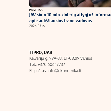
NT ir statybos
POLITIKA
JAV siūlo 10 mln. dolerių atlygį už informa
apie aukščiausius Irano vadovus
2026-03-15
TIPRO, UAB
Kalvarijų g. 99A-33, LT-08219 Vilnius
Tel.: +370 606 17737
El. paštas:
info@ekonomika.lt