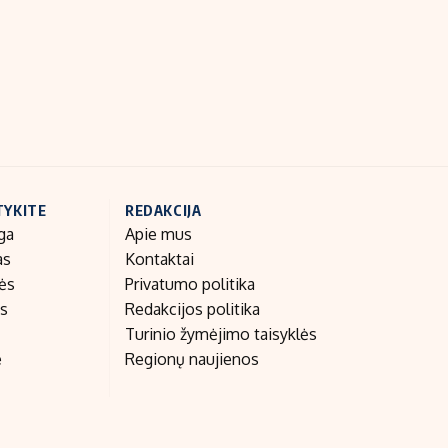
Indėlių palūkanos
TYKITE
REDAKCIJA
ga
Apie mus
as
Kontaktai
nės
Privatumo politika
as
Redakcijos politika
Turinio žymėjimo taisyklės
e
Regionų naujienos