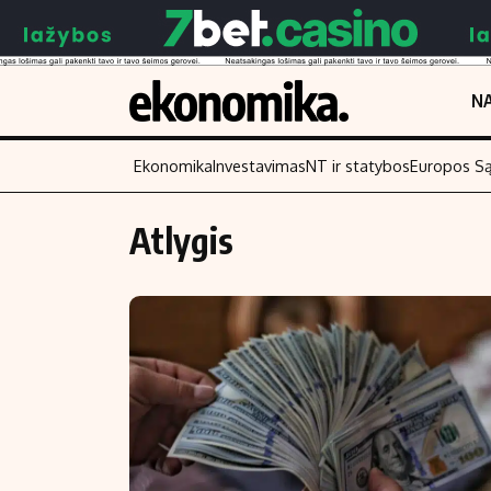
NA
Ekonomika
Investavimas
NT ir statybos
Europos S
Atlygis
Turinys
Skaitykite
Naujienos
Finansai
Aplinka
Įmonės
Verslas
Žemės ūkis
Energetika
Technologijos
Ekonomika
Laisvalaikis
Politika