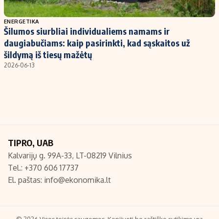
Populiarios temos
Titulinis
ENERGETIKA
Šilumos siurbliai individualiems namams ir
Investavimas
Nedarbo išmokos skaičiuoklė
daugiabučiams: kaip pasirinkti, kad sąskaitos už
Akcijų rinka
Indėliai
šildymą iš tiesų mažėtų
2026-06-13
Saulės elektrinės
Indėlių skaičiuoklė
Kriptovaliutos
Būsto finansai
Infliacija
Įdomios naujienos
Migracija
TIPRO, UAB
Redakcija
Kalvarijų g. 99A-33, LT-08219 Vilnius
Apie mus
Tel.: +370 606 17737
Redakcijos politika
El. paštas:
info@ekonomika.lt
Privatumo politika
Turinio žymėjimo taisyklės