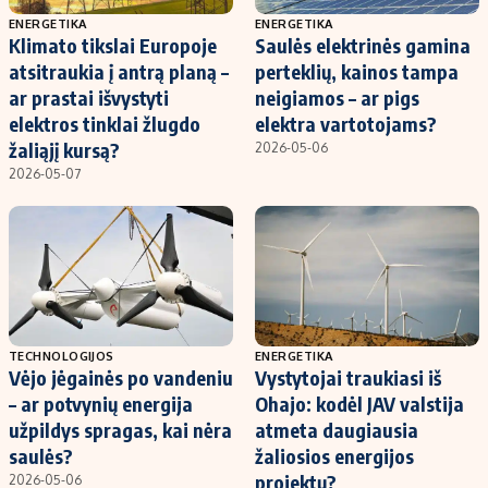
ENERGETIKA
ENERGETIKA
Klimato tikslai Europoje
Saulės elektrinės gamina
atsitraukia į antrą planą –
perteklių, kainos tampa
ar prastai išvystyti
neigiamos – ar pigs
elektros tinklai žlugdo
elektra vartotojams?
žaliąjį kursą?
2026-05-06
2026-05-07
TECHNOLOGIJOS
ENERGETIKA
Vėjo jėgainės po vandeniu
Vystytojai traukiasi iš
– ar potvynių energija
Ohajo: kodėl JAV valstija
užpildys spragas, kai nėra
atmeta daugiausia
saulės?
žaliosios energijos
projektų?
2026-05-06