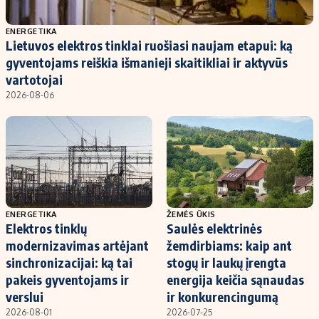
Populiarios temos
Titulinis
ENERGETIKA
Lietuvos elektros tinklai ruošiasi naujam etapui: ką
Investavimas
Nedarbo išmokos skaičiuoklė
gyventojams reiškia išmanieji skaitikliai ir aktyvūs
Akcijų rinka
Indėliai
vartotojai
2026-08-06
Saulės elektrinės
Indėlių skaičiuoklė
Kriptovaliutos
Būsto finansai
Infliacija
Įdomios naujienos
Migracija
Redakcija
ENERGETIKA
ŽEMĖS ŪKIS
Elektros tinklų
Saulės elektrinės
Apie mus
modernizavimas artėjant
žemdirbiams: kaip ant
Redakcijos politika
sinchronizacijai: ką tai
stogų ir laukų įrengta
pakeis gyventojams ir
energija keičia sąnaudas
Privatumo politika
verslui
ir konkurencingumą
Turinio žymėjimo taisyklės
2026-08-01
2026-07-25