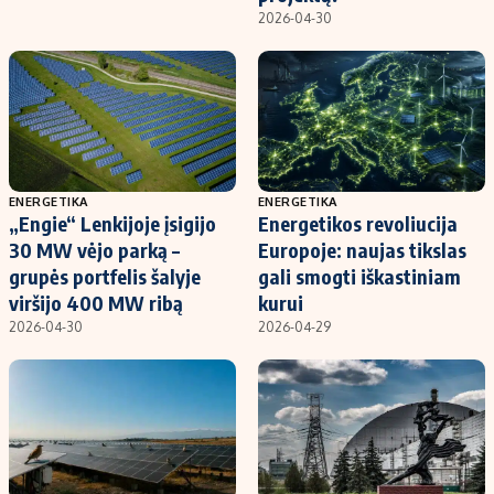
2026-04-30
ENERGETIKA
ENERGETIKA
„Engie“ Lenkijoje įsigijo
Energetikos revoliucija
30 MW vėjo parką –
Europoje: naujas tikslas
grupės portfelis šalyje
gali smogti iškastiniam
viršijo 400 MW ribą
kurui
2026-04-30
2026-04-29