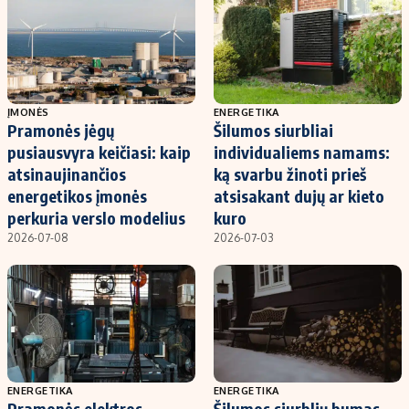
ĮMONĖS
ENERGETIKA
Pramonės jėgų
Šilumos siurbliai
pusiausvyra keičiasi: kaip
individualiems namams:
atsinaujinančios
ką svarbu žinoti prieš
energetikos įmonės
atsisakant dujų ar kieto
perkuria verslo modelius
kuro
2026-07-08
2026-07-03
ENERGETIKA
ENERGETIKA
Pramonės elektros
Šilumos siurblių bumas