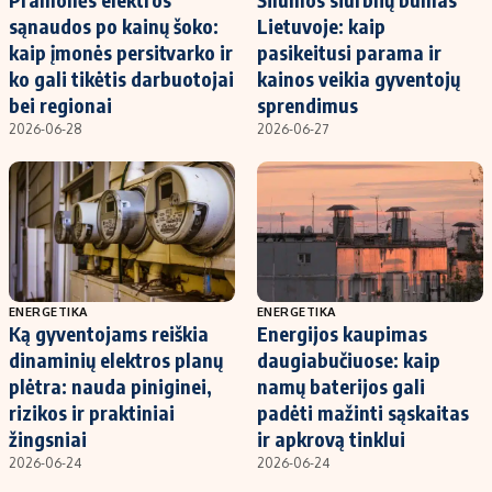
sąnaudos po kainų šoko:
Lietuvoje: kaip
kaip įmonės persitvarko ir
pasikeitusi parama ir
ko gali tikėtis darbuotojai
kainos veikia gyventojų
bei regionai
sprendimus
2026-06-28
2026-06-27
ENERGETIKA
ENERGETIKA
Ką gyventojams reiškia
Energijos kaupimas
dinaminių elektros planų
daugiabučiuose: kaip
plėtra: nauda piniginei,
namų baterijos gali
rizikos ir praktiniai
padėti mažinti sąskaitas
žingsniai
ir apkrovą tinklui
2026-06-24
2026-06-24