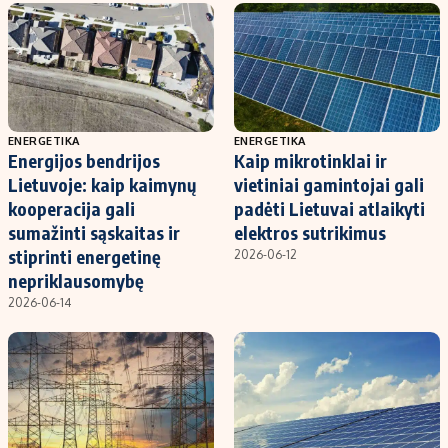
ENERGETIKA
ENERGETIKA
Energijos bendrijos
Kaip mikrotinklai ir
Lietuvoje: kaip kaimynų
vietiniai gamintojai gali
kooperacija gali
padėti Lietuvai atlaikyti
sumažinti sąskaitas ir
elektros sutrikimus
stiprinti energetinę
2026-06-12
nepriklausomybę
2026-06-14