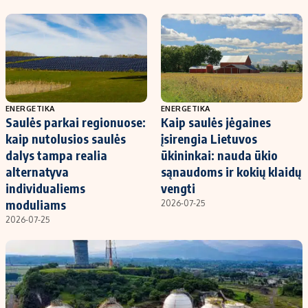
Kontaktai
Regionų naujienos
Indėlių palūkanos
ENERGETIKA
ENERGETIKA
Saulės parkai regionuose:
Kaip saulės jėgaines
kaip nutolusios saulės
įsirengia Lietuvos
dalys tampa realia
ūkininkai: nauda ūkio
alternatyva
sąnaudoms ir kokių klaidų
individualiems
vengti
moduliams
2026-07-25
2026-07-25