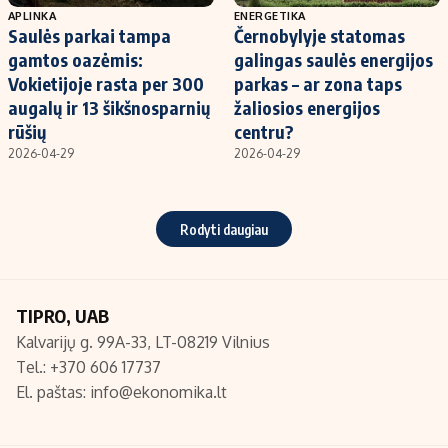
APLINKA
ENERGETIKA
Saulės parkai tampa
Černobylyje statomas
gamtos oazėmis:
galingas saulės energijos
Vokietijoje rasta per 300
parkas – ar zona taps
augalų ir 13 šikšnosparnių
žaliosios energijos
rūšių
centru?
2026-04-29
2026-04-29
Rodyti daugiau
TIPRO, UAB
Kalvarijų g. 99A-33, LT-08219 Vilnius
Tel.: +370 606 17737
El. paštas:
info@ekonomika.lt