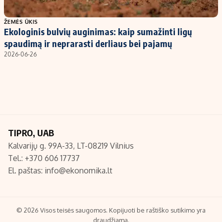
Populiarios temos
Titulinis
ŽEMĖS ŪKIS
Ekologinis bulvių auginimas: kaip sumažinti ligų
Investavimas
Nedarbo išmokos skaičiuoklė
spaudimą ir neprarasti derliaus bei pajamų
Akcijų rinka
Indėliai
2026-06-26
Saulės elektrinės
Indėlių skaičiuoklė
Kriptovaliutos
Būsto finansai
Infliacija
Įdomios naujienos
Migracija
TIPRO, UAB
Kalvarijų g. 99A-33, LT-08219 Vilnius
Redakcija
Tel.: +370 606 17737
Apie mus
El. paštas:
info@ekonomika.lt
Redakcijos politika
Privatumo politika
Turinio žymėjimo taisyklės
© 2026 Visos teisės saugomos. Kopijuoti be raštiško sutikimo yra
draudžiama.