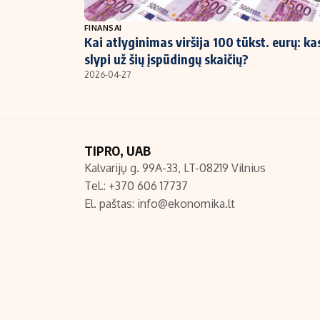
NT ir statybos
FINANSAI
Kai atlyginimas viršija 100 tūkst. eurų: ka
slypi už šių įspūdingų skaičių?
2026-04-27
TIPRO, UAB
Kalvarijų g. 99A-33, LT-08219 Vilnius
Tel.: +370 606 17737
El. paštas:
info@ekonomika.lt