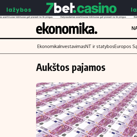
NA
Ekonomika
Investavimas
NT ir statybos
Europos S
Aukštos pajamos
Turinys
Skaitykite
Naujienos
Finansai
Aplinka
Įmonės
Verslas
Žemės ūkis
Energetika
Technologijos
Ekonomika
Laisvalaikis
Politika