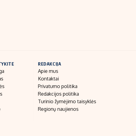
Indėlių palūkanos
TYKITE
REDAKCIJA
ga
Apie mus
as
Kontaktai
nės
Privatumo politika
as
Redakcijos politika
Turinio žymėjimo taisyklės
e
Regionų naujienos