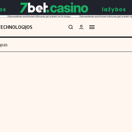
TECHNOLOGIJOS
mpas
Redakcija
kos skaičiuoklė
Apie mus
Redakcijos politika
uoklė
Privatumo politika
i
Turinio žymėjimo taisyklės
enos
Kontaktai
Regionų naujienos