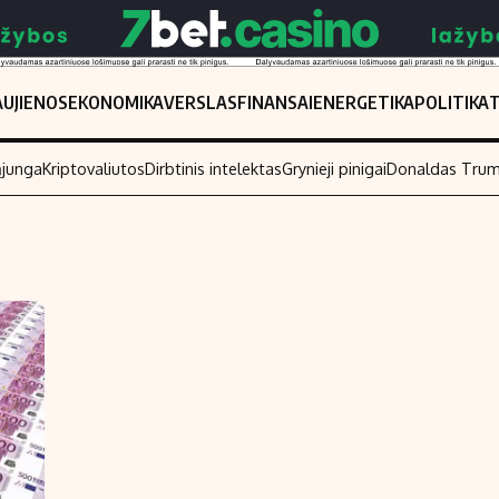
UJIENOS
EKONOMIKA
VERSLAS
FINANSAI
ENERGETIKA
POLITIKA
ąjunga
Kriptovaliutos
Dirbtinis intelektas
Grynieji pinigai
Donaldas Tru
Populiarios temos
Titulinis
Investavimas
Nedarbo išmo
Akcijų rinka
Indėliai
Saulės elektrinės
Indėlių skaiči
Kriptovaliutos
Būsto finansa
Infliacija
Įdomios nauji
Migracija