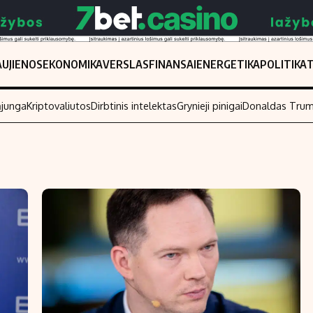
UJIENOS
EKONOMIKA
VERSLAS
FINANSAI
ENERGETIKA
POLITIKA
ąjunga
Kriptovaliutos
Dirbtinis intelektas
Grynieji pinigai
Donaldas Tru
Populiarios temos
Titulinis
Investavimas
Nedarbo išmo
Akcijų rinka
Indėliai
Saulės elektrinės
Indėlių skaiči
Kriptovaliutos
Būsto finansa
Infliacija
Įdomios nauji
Migracija