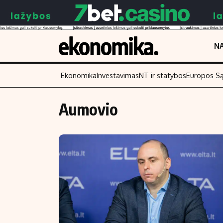
NA
Ekonomika
Investavimas
NT ir statybos
Europos S
Aumovio
Turinys
Skaitykite
Naujienos
Finansai
Aplinka
Įmonės
Verslas
Žemės ūkis
Energetika
Technologijos
Ekonomika
Laisvalaikis
Politika