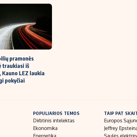
ilių pramonės
 traukiasi iš
, Kauno LEZ laukia
gi pokyčiai
POPULIARIOS TEMOS
TAIP PAT SKAI
Dirbtinis intelektas
Europos Sąjun
Ekonomika
Jeffrey Epstein
Energetika
Saulės elektri