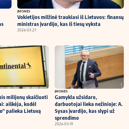
ĮMONĖS
Vokietijos milžinė traukiasi iš Lietuvos: finansų
as
ministras įvardijo, kas iš tiesų vyksta
2026-03-27
ĮMONĖS
is milijonų skaičiuoti
Gamykla užsidaro,
i: aiškėja, kodėl
darbuotojai lieka nežinioje: A.
“ palieka Lietuvą
Sysas įvardijo, kas slypi už
sprendimo
2026-03-19