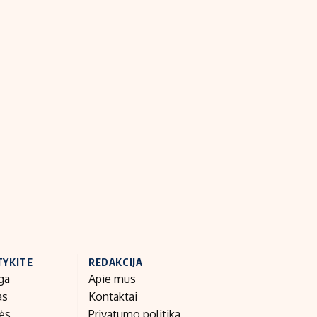
TYKITE
REDAKCIJA
ga
Apie mus
as
Kontaktai
nės
Privatumo politika