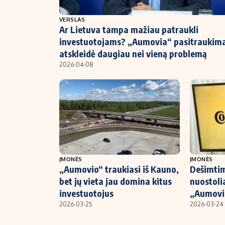
NT ir statybos
VERSLAS
Ar Lietuva tampa mažiau patraukli
investuotojams? „Aumovia“ pasitraukim
atskleidė daugiau nei vieną problemą
2026-04-08
ĮMONĖS
ĮMONĖS
„Aumovio“ traukiasi iš Kauno,
Dešimtim
bet jų vieta jau domina kitus
nuostolia
investuotojus
„Aumovio
2026-03-25
2026-03-24