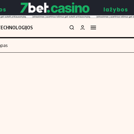
TECHNOLOGIJOS
mpas
Redakcija
kos skaičiuoklė
Apie mus
Redakcijos politika
uoklė
Privatumo politika
i
Turinio žymėjimo taisyklės
enos
Kontaktai
Regionų naujienos