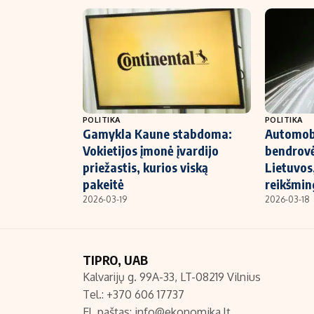
POLITIKA
POLITIKA
Gamykla Kaune stabdoma:
Automob
Vokietijos įmonė įvardijo
bendrovė
priežastis, kurios viską
Lietuvos
pakeitė
reikšmin
2026-03-19
2026-03-18
TIPRO, UAB
Kalvarijų g. 99A-33, LT-08219 Vilnius
Tel.: +370 606 17737
El. paštas:
info@ekonomika.lt