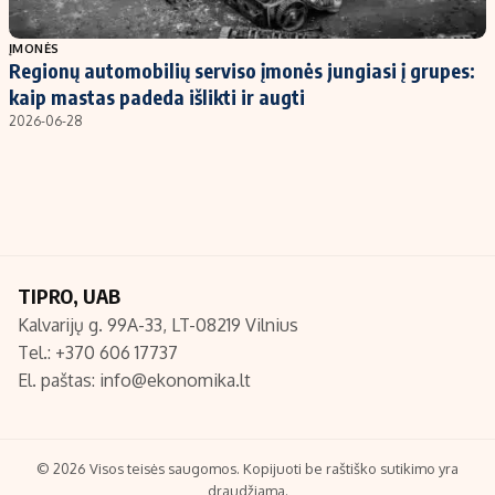
Populiarios temos
Titulinis
ĮMONĖS
Regionų automobilių serviso įmonės jungiasi į grupes:
Investavimas
Nedarbo išmokos skaičiuoklė
kaip mastas padeda išlikti ir augti
Akcijų rinka
Indėliai
2026-06-28
Saulės elektrinės
Indėlių skaičiuoklė
Kriptovaliutos
Būsto finansai
Infliacija
Įdomios naujienos
Migracija
TIPRO, UAB
Kalvarijų g. 99A-33, LT-08219 Vilnius
Redakcija
Tel.: +370 606 17737
Apie mus
El. paštas:
info@ekonomika.lt
Redakcijos politika
Privatumo politika
Turinio žymėjimo taisyklės
© 2026 Visos teisės saugomos. Kopijuoti be raštiško sutikimo yra
draudžiama.