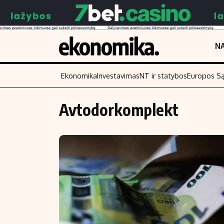
NA
Ekonomika
Investavimas
NT ir statybos
Europos S
Avtodorkomplekt
Turinys
Skaitykite
Naujienos
Finansai
Aplinka
Įmonės
Verslas
Žemės ūkis
Energetika
Technologijos
Ekonomika
Laisvalaikis
Politika