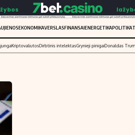
UJIENOS
EKONOMIKA
VERSLAS
FINANSAI
ENERGETIKA
POLITIKA
ąjunga
Kriptovaliutos
Dirbtinis intelektas
Grynieji pinigai
Donaldas Tru
Populiarios temos
Titulinis
Investavimas
Nedarbo išmo
Akcijų rinka
Indėliai
Saulės elektrinės
Indėlių skaiči
Kriptovaliutos
Būsto finansa
Infliacija
Įdomios nauji
Migracija