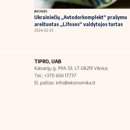
NT ir statybos
ĮMONĖS
Ukrainiečių „Avtodorkomplekt“ prašymu
areštuotas „Lifosos“ valdytojos turtas
2026-02-25
TIPRO, UAB
Kalvarijų g. 99A-33, LT-08219 Vilnius
Tel.: +370 606 17737
El. paštas:
info@ekonomika.lt