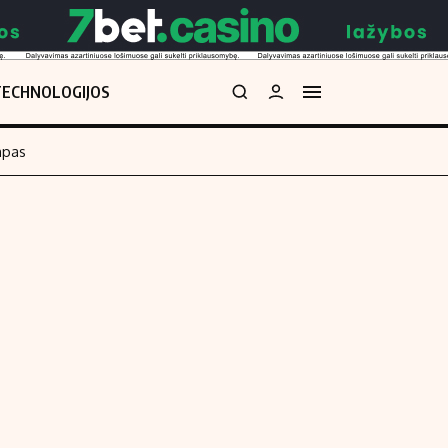
TECHNOLOGIJOS
mpas
Redakcija
kos skaičiuoklė
Apie mus
Redakcijos politika
uoklė
Privatumo politika
i
Turinio žymėjimo taisyklės
enos
Kontaktai
Regionų naujienos