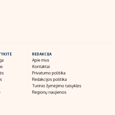
Indėlių palūkanos
TYKITE
REDAKCIJA
ga
Apie mus
as
Kontaktai
nės
Privatumo politika
as
Redakcijos politika
Turinio žymėjimo taisyklės
e
Regionų naujienos