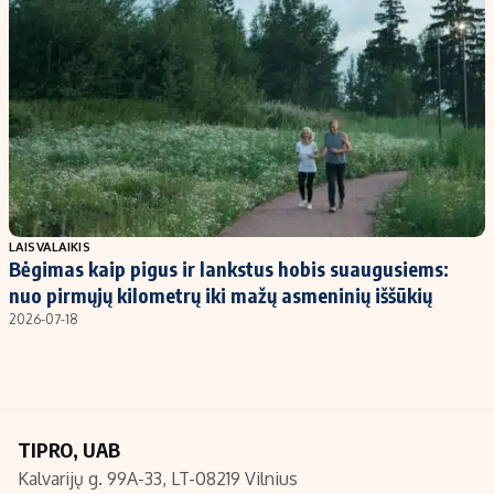
Kontaktai
Regionų naujienos
Indėlių palūkanos
LAISVALAIKIS
Bėgimas kaip pigus ir lankstus hobis suaugusiems:
nuo pirmųjų kilometrų iki mažų asmeninių iššūkių
2026-07-18
TIPRO, UAB
Kalvarijų g. 99A-33, LT-08219 Vilnius