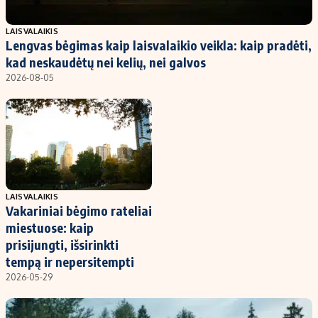
Populiarios temos
Titulinis
LAISVALAIKIS
Lengvas bėgimas kaip laisvalaikio veikla: kaip pradėti,
Investavimas
Nedarbo išmokos skaičiuoklė
kad neskaudėtų nei kelių, nei galvos
Akcijų rinka
Indėliai
2026-08-05
Saulės elektrinės
Indėlių skaičiuoklė
Kriptovaliutos
Būsto finansai
Infliacija
Įdomios naujienos
Migracija
LAISVALAIKIS
Vakariniai bėgimo rateliai
Redakcija
miestuose: kaip
Apie mus
prisijungti, išsirinkti
Redakcijos politika
tempą ir nepersitempti
2026-05-29
Privatumo politika
Turinio žymėjimo taisyklės