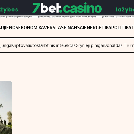
UJIENOS
EKONOMIKA
VERSLAS
FINANSAI
ENERGETIKA
POLITIKA
ąjunga
Kriptovaliutos
Dirbtinis intelektas
Grynieji pinigai
Donaldas Tru
Populiarios temos
Titulinis
Investavimas
Nedarbo išmo
Akcijų rinka
Indėliai
Saulės elektrinės
Indėlių skaiči
Kriptovaliutos
Būsto finansa
Infliacija
Įdomios nauji
Migracija