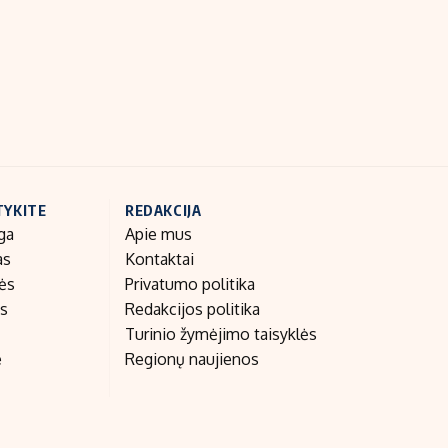
Indėlių palūkanos
TYKITE
REDAKCIJA
ga
Apie mus
as
Kontaktai
nės
Privatumo politika
as
Redakcijos politika
Turinio žymėjimo taisyklės
e
Regionų naujienos