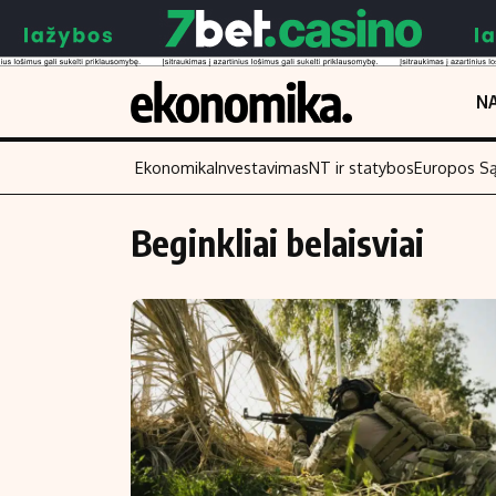
NA
Ekonomika
Investavimas
NT ir statybos
Europos S
Beginkliai belaisviai
Turinys
Skaitykite
Naujienos
Finansai
Aplinka
Įmonės
Verslas
Žemės ūkis
Energetika
Technologijos
Ekonomika
Laisvalaikis
Politika