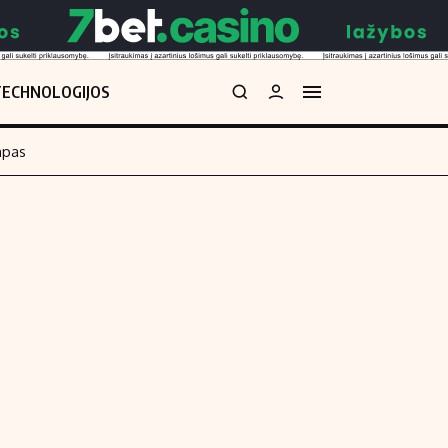
TECHNOLOGIJOS
mpas
Redakcija
kos skaičiuoklė
Apie mus
Redakcijos politika
uoklė
Privatumo politika
i
Turinio žymėjimo taisyklės
enos
Kontaktai
Regionų naujienos