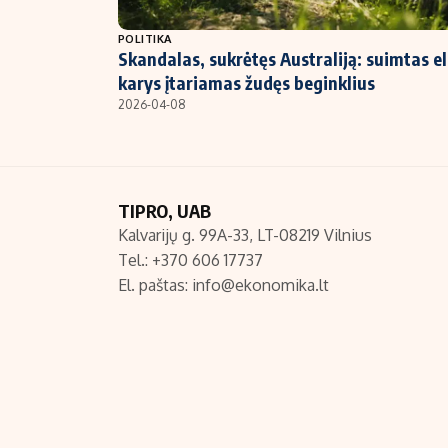
NT ir statybos
POLITIKA
Skandalas, sukrėtęs Australiją: suimtas el
karys įtariamas žudęs beginklius
2026-04-08
TIPRO, UAB
Kalvarijų g. 99A-33, LT-08219 Vilnius
Tel.: +370 606 17737
El. paštas:
info@ekonomika.lt