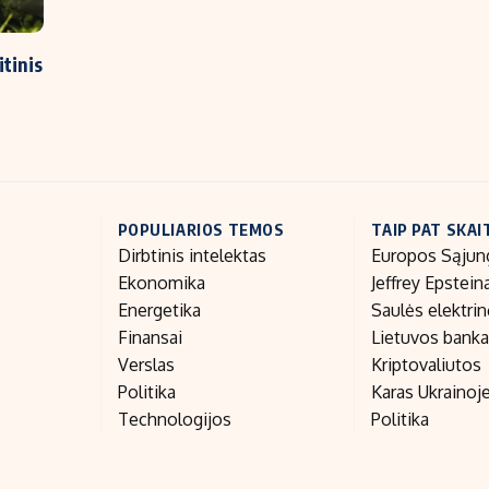
itinis
POPULIARIOS TEMOS
TAIP PAT SKAI
Dirbtinis intelektas
Europos Sąjun
Ekonomika
Jeffrey Epstein
Energetika
Saulės elektri
Finansai
Lietuvos bank
Verslas
Kriptovaliutos
Politika
Karas Ukrainoj
Technologijos
Politika