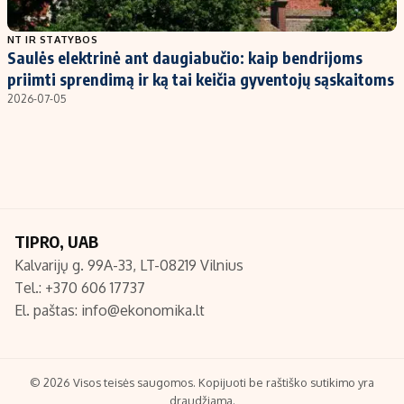
Populiarios temos
Titulinis
NT IR STATYBOS
Saulės elektrinė ant daugiabučio: kaip bendrijoms
Investavimas
Nedarbo išmokos skaičiuoklė
priimti sprendimą ir ką tai keičia gyventojų sąskaitoms
Akcijų rinka
Indėliai
2026-07-05
Saulės elektrinės
Indėlių skaičiuoklė
Kriptovaliutos
Būsto finansai
Infliacija
Įdomios naujienos
Migracija
TIPRO, UAB
Kalvarijų g. 99A-33, LT-08219 Vilnius
Redakcija
Tel.: +370 606 17737
Apie mus
El. paštas:
info@ekonomika.lt
Redakcijos politika
Privatumo politika
Turinio žymėjimo taisyklės
© 2026 Visos teisės saugomos. Kopijuoti be raštiško sutikimo yra
draudžiama.