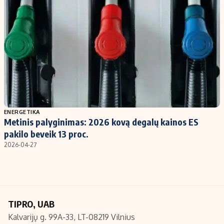
Kontaktai
Regionų naujienos
Indėlių palūkanos
ENERGETIKA
Metinis palyginimas: 2026 kovą degalų kainos ES
pakilo beveik 13 proc.
2026-04-27
TIPRO, UAB
Kalvarijų g. 99A-33, LT-08219 Vilnius