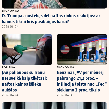
Populiarios temos
Titulinis
EKONOMIKA
D. Trumpas nustebęs dėl naftos rinkos reakcijos: ar
Investavimas
Nedarbo išmokos skaičiuoklė
kainos tikrai kris pasibaigus karui?
Akcijų rinka
Indėliai
2026-05-04
Saulės elektrinės
Indėlių skaičiuoklė
Kriptovaliutos
Būsto finansai
Infliacija
Įdomios naujienos
Migracija
POLITIKA
EKONOMIKA
JAV paliaubos su Iranu
Benzinas JAV per mėnesį
Redakcija
nesuveikė kaip tikėtasi:
pabrango 21,2 proc. –
Apie mus
naftos kainos išlieka
infliacija tolsta nuo „Fed”
Redakcijos politika
aukštos
siekiamo 2 proc. tikslo
2026-04-24
2026-04-14
Privatumo politika
Turinio žymėjimo taisyklės