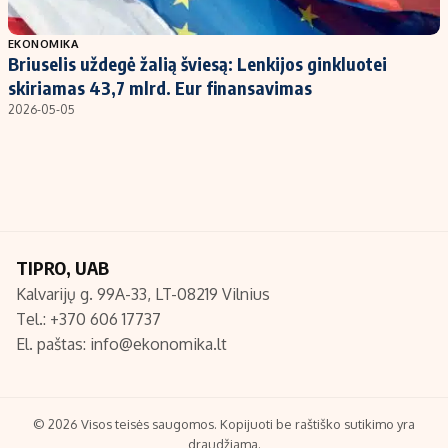
Populiarios temos
Titulinis
EKONOMIKA
Briuselis uždegė žalią šviesą: Lenkijos ginkluotei
Investavimas
Nedarbo išmokos skaičiuoklė
skiriamas 43,7 mlrd. Eur finansavimas
Akcijų rinka
Indėliai
2026-05-05
Saulės elektrinės
Indėlių skaičiuoklė
Kriptovaliutos
Būsto finansai
Infliacija
Įdomios naujienos
Migracija
TIPRO, UAB
Kalvarijų g. 99A-33, LT-08219 Vilnius
Redakcija
Tel.: +370 606 17737
Apie mus
El. paštas:
info@ekonomika.lt
Redakcijos politika
Privatumo politika
Turinio žymėjimo taisyklės
© 2026 Visos teisės saugomos. Kopijuoti be raštiško sutikimo yra
draudžiama.