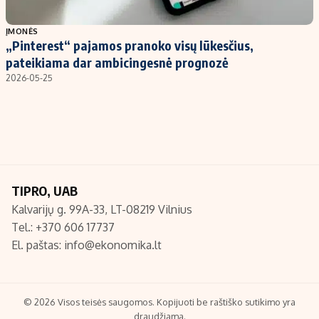
Populiarios temos
Titulinis
ĮMONĖS
„Pinterest“ pajamos pranoko visų lūkesčius,
Investavimas
Nedarbo išmokos skaičiuoklė
pateikiama dar ambicingesnė prognozė
Akcijų rinka
Indėliai
2026-05-25
Saulės elektrinės
Indėlių skaičiuoklė
Kriptovaliutos
Būsto finansai
Infliacija
Įdomios naujienos
Migracija
TIPRO, UAB
Kalvarijų g. 99A-33, LT-08219 Vilnius
Redakcija
Tel.: +370 606 17737
Apie mus
El. paštas:
info@ekonomika.lt
Redakcijos politika
Privatumo politika
Turinio žymėjimo taisyklės
© 2026 Visos teisės saugomos. Kopijuoti be raštiško sutikimo yra
draudžiama.