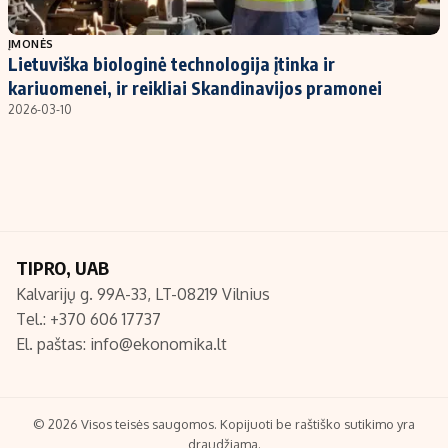
Populiarios temos
Titulinis
ĮMONĖS
Lietuviška biologinė technologija įtinka ir
Investavimas
Nedarbo išmokos skaičiuoklė
kariuomenei, ir reikliai Skandinavijos pramonei
Akcijų rinka
Indėliai
2026-03-10
Saulės elektrinės
Indėlių skaičiuoklė
Kriptovaliutos
Būsto finansai
Infliacija
Įdomios naujienos
Migracija
TIPRO, UAB
Kalvarijų g. 99A-33, LT-08219 Vilnius
Redakcija
Tel.: +370 606 17737
Apie mus
El. paštas:
info@ekonomika.lt
Redakcijos politika
Privatumo politika
Turinio žymėjimo taisyklės
© 2026 Visos teisės saugomos. Kopijuoti be raštiško sutikimo yra
draudžiama.