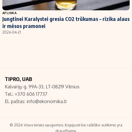
Populiarios temos
Titulinis
APLINKA
Jungtinei Karalystei gresia CO2 trūkumas – rizika alaus
Investavimas
Nedarbo išmokos skaičiuoklė
ir mėsos pramonei
Akcijų rinka
Indėliai
2026-04-21
Saulės elektrinės
Indėlių skaičiuoklė
Kriptovaliutos
Būsto finansai
Infliacija
Įdomios naujienos
Migracija
TIPRO, UAB
Kalvarijų g. 99A-33, LT-08219 Vilnius
Redakcija
Tel.: +370 606 17737
Apie mus
El. paštas:
info@ekonomika.lt
Redakcijos politika
Privatumo politika
Turinio žymėjimo taisyklės
© 2026 Visos teisės saugomos. Kopijuoti be raštiško sutikimo yra
draudžiama.