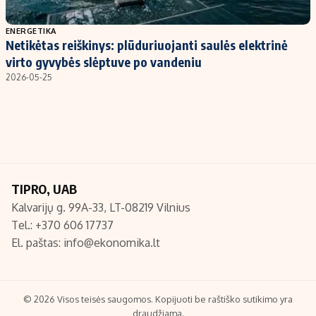
Populiarios temos
Titulinis
ENERGETIKA
Netikėtas reiškinys: plūduriuojanti saulės elektrinė
Investavimas
Nedarbo išmokos skaičiuoklė
virto gyvybės slėptuve po vandeniu
Akcijų rinka
Indėliai
2026-05-25
Saulės elektrinės
Indėlių skaičiuoklė
Kriptovaliutos
Būsto finansai
Infliacija
Įdomios naujienos
Migracija
TIPRO, UAB
Kalvarijų g. 99A-33, LT-08219 Vilnius
Redakcija
Tel.: +370 606 17737
Apie mus
El. paštas:
info@ekonomika.lt
Redakcijos politika
Privatumo politika
Turinio žymėjimo taisyklės
© 2026 Visos teisės saugomos. Kopijuoti be raštiško sutikimo yra
draudžiama.